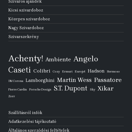
Szivaros ajándék
Kicsi szivardoboz
Közepes szivardoboz
Nagy Szivardoboz
Szivarszekrény
Achenty!
Angelo
Ambiente
Caseti
Colibri
Hadson
Cozy
Ermuri
Eurojet
Hermoso
Passatore
Martin Wess
Lamborghini
IM Corona
S.T. Dupont
Xikar
Pierre Cardin
Porsche Design
Sky
Zorr
Szállításról infók
Adatkezelési tájékoztató
Általános szerződési feltételek