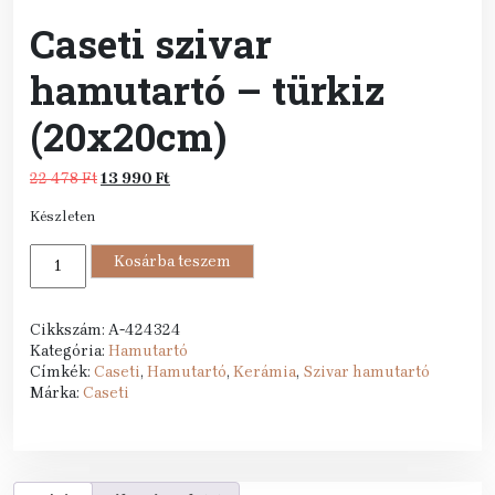
Caseti szivar
hamutartó – türkiz
(20x20cm)
Original
Current
22 478
Ft
13 990
Ft
price
price
Készleten
was:
is:
22
13
Caseti
478 Ft.
Kosárba teszem
990 Ft.
szivar
hamutartó
-
Cikkszám:
A-424324
türkiz
Kategória:
Hamutartó
(20x20cm)
Címkék:
Caseti
,
Hamutartó
,
Kerámia
,
Szivar hamutartó
mennyiség
Márka:
Caseti