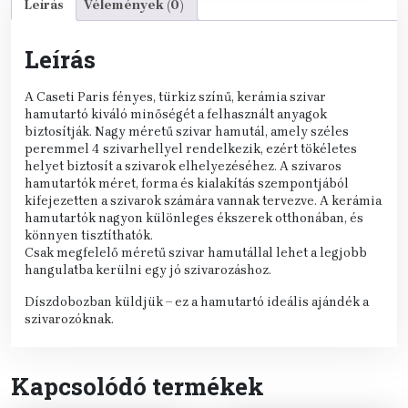
Leírás
Vélemények (0)
Leírás
A Caseti Paris fényes, türkiz színű, kerámia szivar
hamutartó kiváló minőségét a felhasznált anyagok
biztosítják. Nagy méretű szivar hamutál, amely széles
peremmel 4 szivarhellyel rendelkezik, ezért tökéletes
helyet biztosít a szivarok elhelyezéséhez. A szivaros
hamutartók méret, forma és kialakítás szempontjából
kifejezetten a szivarok számára vannak tervezve. A kerámia
hamutartók nagyon különleges ékszerek otthonában, és
könnyen tisztíthatók.
Csak megfelelő méretű szivar hamutállal lehet a legjobb
hangulatba kerülni egy jó szivarozáshoz.
Díszdobozban küldjük – ez a hamutartó ideális ajándék a
szivarozóknak.
Kapcsolódó termékek