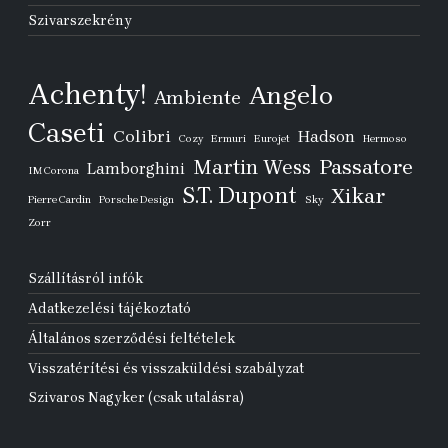
Szivarszekrény
Achenty!
Angelo
Ambiente
Caseti
Colibri
Hadson
Cozy
Ermuri
Eurojet
Hermoso
Passatore
Martin Wess
Lamborghini
IM Corona
S.T. Dupont
Xikar
Pierre Cardin
Porsche Design
Sky
Zorr
Szállításról infók
Adatkezelési tájékoztató
Általános szerződési feltételek
Visszatérítési és visszaküldési szabályzat
Szivaros Nagyker (csak utalásra)