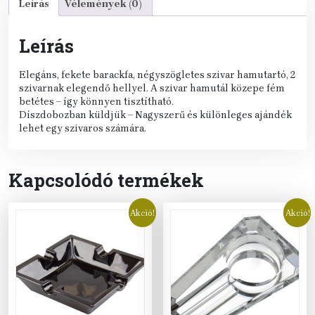
Leírás
Vélemények (0)
Leírás
Elegáns, fekete barackfa, négyszögletes szivar hamutartó, 2
szivarnak elegendő hellyel. A szivar hamutál közepe fém
betétes – így könnyen tisztítható.
Díszdobozban küldjük – Nagyszerű és különleges ajándék
lehet egy szivaros számára.
Kapcsolódó termékek
Akció!
Akció!