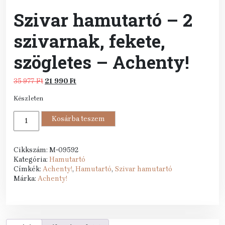
Szivar hamutartó – 2
szivarnak, fekete,
szögletes – Achenty!
Original
Current
35 977
Ft
21 990
Ft
price
price
Készleten
was:
is:
35
21
Szivar
977 Ft.
Kosárba teszem
990 Ft.
hamutartó
-
2
Cikkszám:
M-09592
szivarnak,
Kategória:
Hamutartó
fekete,
Címkék:
Achenty!
,
Hamutartó
,
Szivar hamutartó
szögletes
Márka:
Achenty!
-
Achenty!
mennyiség