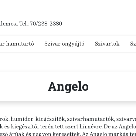
emes.. Tel.: 70/238-2380
ar hamutartó
Szivar öngyújtó
Szivartok
Sz
Angelo
, humidor-kiegészítők, szivarhamutartók, szivarvág
s kiegészítői terén tett szert hírnévre. De az Angel
ező árúak és nagyon keresettek. Az Angelo márkás t