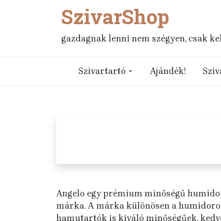
SzivarShop
Skip
to
content
gazdagnak lenni nem szégyen, csak kell
Szivartartó
Ajándék!
Sziv
Angelo egy prémium minőségű humidorok
márka. A márka különösen a humidorok é
hamutartók is kiváló minőségűek, kedv