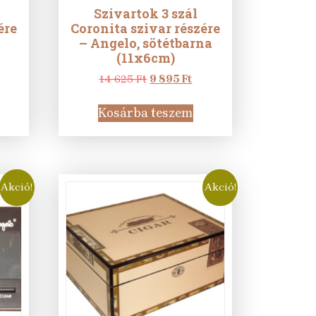
Szivartok 3 szál
ére
Coronita szivar részére
– Angelo, sötétbarna
(11x6cm)
rrent
Original
Current
14 625
Ft
9 895
Ft
ice
price
price
was:
is:
Kosárba teszem
14
9
5 Ft.
625 Ft.
895 Ft.
Akció!
Akció!