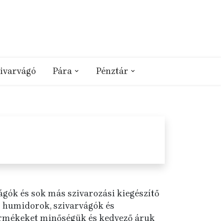
ivarvágó
Pára
Pénztár
ók és sok más szivarozási kiegészítő
o humidorok, szivarvágók és
ermékeket minőségük és kedvező áruk