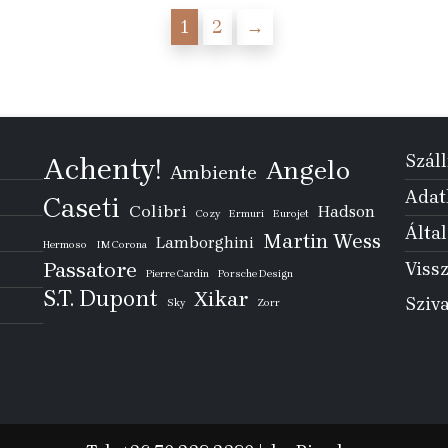
1
2
→
Száll
Achenty!
Angelo
Ambiente
Adatk
Caseti
Colibri
Hadson
Cozy
Ermuri
Eurojet
Által
Martin Wess
Lamborghini
Hermoso
IM Corona
Passatore
Vissz
Pierre Cardin
Porsche Design
S.T. Dupont
Xikar
Sziv
Sky
Zorr