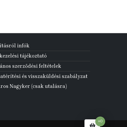
ításról infók
ezelési tájékoztató
ános szerződési feltételek
atérítési és visszaküldési szabályzat
aros Nagyker (csak utalásra)
+0