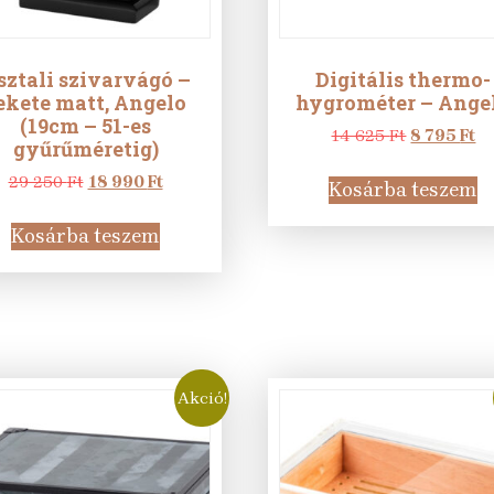
sztali szivarvágó –
Digitális thermo-
ekete matt, Angelo
hygrométer – Ange
(19cm – 51-es
Original
Cu
14 625
Ft
8 795
Ft
gyűrűméretig)
price
pr
Original
Current
was:
is:
29 250
Ft
18 990
Ft
Kosárba teszem
price
price
14
8
was:
is:
625 Ft.
79
Kosárba teszem
29
18
250 Ft.
990 Ft.
Akció!