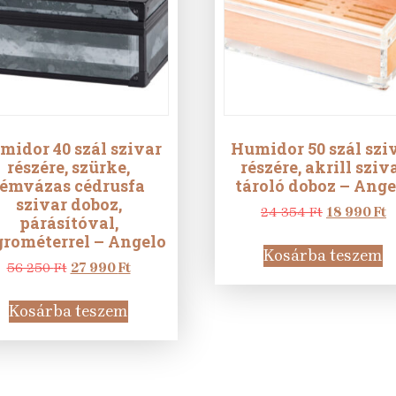
midor 40 szál szivar
Humidor 50 szál szi
részére, szürke,
részére, akrill sziv
fémvázas cédrusfa
tároló doboz – Ange
szivar doboz,
Original
C
24 354
Ft
18 990
Ft
párásítóval,
price
p
rométerrel – Angelo
was:
is
Kosárba teszem
Original
Current
24
1
56 250
Ft
27 990
Ft
price
price
354 Ft.
9
was:
is:
Kosárba teszem
56
27
250 Ft.
990 Ft.