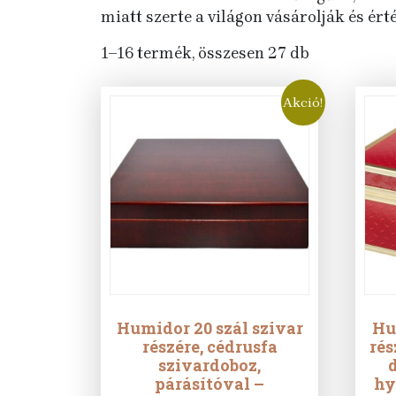
miatt szerte a világon vásárolják és ért
1–16 termék, összesen 27 db
Akció!
Humidor 20 szál szivar
Hu
részére, cédrusfa
rés
szivardoboz,
d
párásítóval –
hy