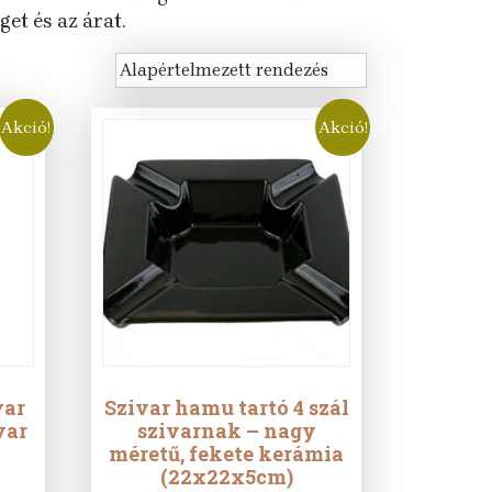
et és az árat.
Akció!
Akció!
var
Szivar hamu tartó 4 szál
var
szivarnak – nagy
méretű, fekete kerámia
(22x22x5cm)