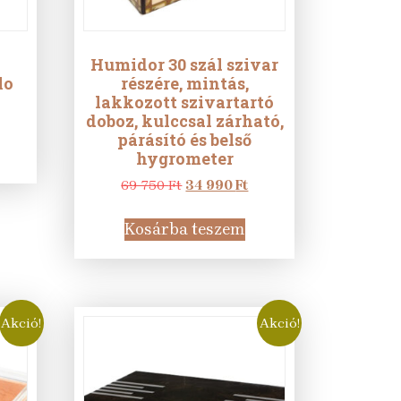
Humidor 30 szál szivar
lo
részére, mintás,
lakkozott szivartartó
rrent
doboz, kulccsal zárható,
ice
párásító és belső
hygrometer
5 Ft.
Original
Current
69 750
Ft
34 990
Ft
price
price
was:
is:
Kosárba teszem
69
34
750 Ft.
990 Ft.
Akció!
Akció!