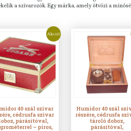
ékelik a szivarozók. Egy márka, amely ötvözi a minőség
Akció!
midor 40 szál szivar
Humidor 40 szál szi
zére, cédrusfa szivar
részére, cédrusfa szi
oboz, párásítóval,
tároló doboz,
grométerrel – piros,
párásítóval,