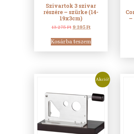
Szivartok 3 szivar
részére – szürke (14-
Cor
19x3cm)
–
Original
Current
13 275
Ft
9 395
Ft
price
price
was:
is:
Kosárba teszem
13
9
275 Ft.
395 Ft.
Akció!