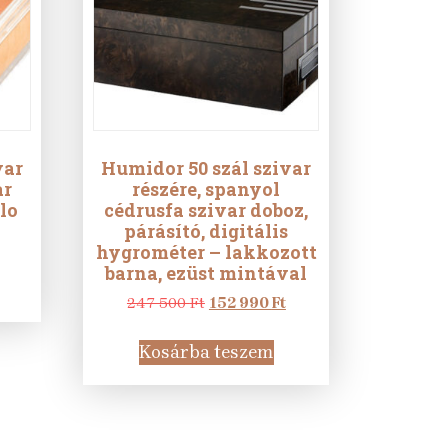
var
Humidor 50 szál szivar
ar
részére, spanyol
lo
cédrusfa szivar doboz,
párásító, digitális
urrent
hygrométer – lakkozott
rice
barna, ezüst mintával
:
8
Original
Current
247 500
Ft
152 990
Ft
90 Ft.
price
price
was:
is:
Kosárba teszem
247
152
500 Ft.
990 Ft.