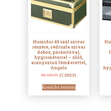
Humidor 40 szál szivar
Hu
részére, cédrusfa szivar
doboz, párásítóval,
hygrométerrel – zöld,
aranyszínű fémkerettel,
Angelo
hyg
Original
Current
89 100
Ft
47 990
Ft
price
price
was:
is:
Kosárba teszem
89
47
100 Ft.
990 Ft.