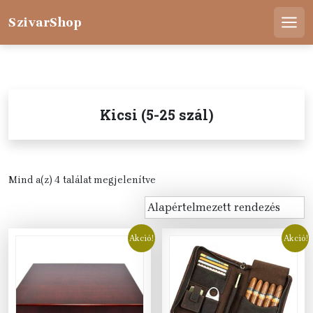
Skip
to
SzivarShop
Men
content
Kicsi (5-25 szál)
Mind a(z) 4 találat megjelenítve
Akció!
Akció!