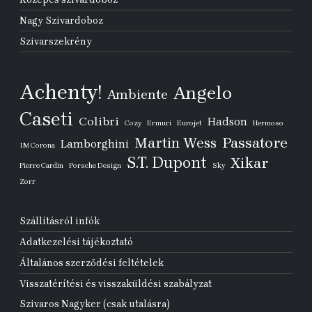
Nagy Szivardoboz
Szivarszekrény
Achenty!
Angelo
Ambiente
Caseti
Colibri
Hadson
Cozy
Ermuri
Eurojet
Hermoso
Passatore
Martin Wess
Lamborghini
IM Corona
S.T. Dupont
Xikar
Pierre Cardin
Porsche Design
Sky
Zorr
Szállításról infók
Adatkezelési tájékoztató
Általános szerződési feltételek
Visszatérítési és visszaküldési szabályzat
Szivaros Nagyker (csak utalásra)