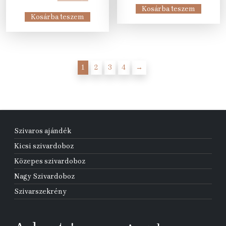
price
price
was:
is:
Kosárba teszem
was:
is:
48
2
Kosárba teszem
179
134
884 Ft.
795 Ft.
550 Ft.
990 Ft.
1
2
3
4
→
Szivaros ajándék
Kicsi szivardoboz
Közepes szivardoboz
Nagy Szivardoboz
Szivarszekrény