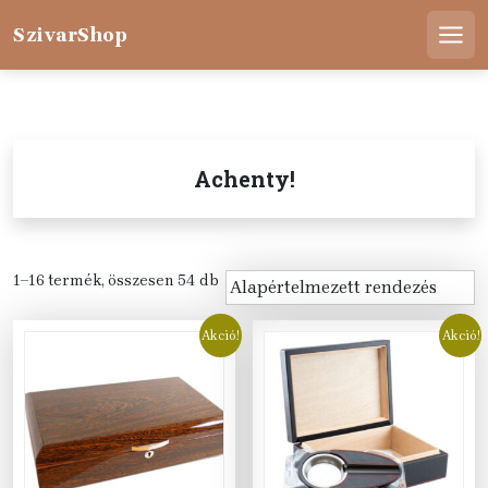
Skip
to
SzivarShop
Men
content
Achenty!
1–16 termék, összesen 54 db
Akció!
Akció!