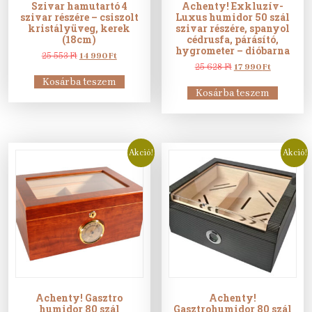
Szivar hamutartó 4
Achenty! Exkluzív-
szivar részére – csiszolt
Luxus humidor 50 szál
kristályüveg, kerek
szivar részére, spanyol
(18cm)
cédrusfa, párásító,
hygrometer – dióbarna
Original
Current
25 553
Ft
14 990
Ft
price
price
Original
Current
25 628
Ft
17 990
Ft
was:
is:
price
price
Kosárba teszem
25
14
was:
is:
Kosárba teszem
553 Ft.
990 Ft.
25
17
628 Ft.
990 Ft.
Akció!
Akció!
Achenty! Gasztro
Achenty!
humidor 80 szál
Gasztrohumidor 80 szál