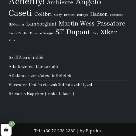
Achenty!
Angelo
Ambiente
Caseti
Colibri
Hadson
Cozy
Ermuri
Eurojet
Hermoso
Passatore
Martin Wess
Lamborghini
IM Corona
S.T. Dupont
Xikar
Pierre Cardin
Porsche Design
Sky
Zorr
Szállításról infók
Adatkezelési tájékoztató
Általános szerződési feltételek
Visszatérítési és visszaküldési szabályzat
Szivaros Nagyker (csak utalásra)
+0
Tel.: +36 70 238 2380
|
by Pipa.hu.