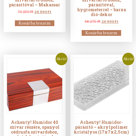
párásítóval – Makassar
párásítóval,
hygrometerrel – barna
Original
Current
74 250
Ft
26 990
Ft
dió-dekor
price
price
was:
is:
Original
Current
58 275
Ft
26 990
Ft
Kosárba teszem
74
26
price
price
250 Ft.
990 Ft.
was:
is:
Kosárba teszem
58
26
275 Ft.
990 Ft.
Akció!
Akció!
Achenty! Humidor 40
Achenty! Humidor-
szivar részére, spanyol
párásító – akrylpolimer
cédrusfa szivardoboz,
kristályos (17x7x2,5cm)