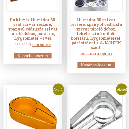
Exkluzív Humidor 60
Humidor 30 szivar
szál szivar részére,
részére, spanyol cédrusfa
spanyol cédrusfa szivar
szivar tároló doboz,
tároló doboz, párásító,
fekete színű műbőr
hygrométer – íves
borítású, hygrométerrel,
párásítóval + AJÁNDÉK
Original
Current
388 200
Ft
249 990
Ft
szett!
price
price
was:
is:
Original
Current
731 038
Ft
41 990
Ft
Kosárba teszem
388
249
price
price
200 Ft.
990 Ft.
was:
is:
Kosárba teszem
731
41
038 Ft.
990 Ft.
Akció!
Akció!