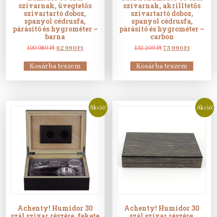
szivarnak, üvegtetős
szivarnak, akrilltetős
szivartartó doboz,
szivartartó doboz,
spanyol cédrusfa,
spanyol cédrusfa,
párásító és hygrométer –
párásító és hygrométer –
barna
carbon
Original
Current
Original
Current
109 989
Ft
62 990
Ft
132 209
Ft
75 990
Ft
price
price
price
price
was:
is:
was:
is:
Kosárba teszem
Kosárba teszem
109
62
132
75
989 Ft.
990 Ft.
209 Ft.
990 Ft.
Akció!
Akció!
Achenty! Humidor 30
Achenty! Humidor 30
szál szivar részére, fekete
szál szivar részére,