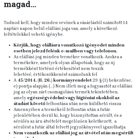
magad…
Tudnod kell, hogy minden vevőnek a vásárlástól számított 14
naptári napon belül elállási joga van, amely a következő
feltételekkel vehető igénybe.
Kérjük, hogy elállásra vonatkozó igényedet minden
esetben jelezd felénk e-mailben vagy telefonon.
Az elállási jog minden termékre vonatkozik. Azokra a
termékekre, amelyek olyan állapotúak, hogy az új
termékként történő értékesítést nem teszik
lehetővé, értékcsökkenést számolunk fel
A
45/2014. (II. 26.) kormányrendelet
29. § (1) bekezdése,
e) pontja alapján (…) Nem illeti meg a fogyasztót az elállási
jog az olyan zárt csomagolású termék tekintetében,
amely
egészségvédelmi vagy
higiéniai okokból az
átadást követő
felbontása után nem küldhető vissza
Amennyiben a termékről felbontás után a futár
jelenlétében derül ki, hogy bizonyítottan sérült, és a
sérülés az áru átvételét megelőzően keletkezett, a
sérülést a futár által felvett jegyzőkönyvvel igazolhatja.
Nem vonatkozik az elállási jog az átvétel után megsérült