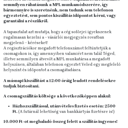
semmilyen ráhatásunk a MPL munkamódszerére, így
bármennyire is szeretnénk, nem tudunk sem telefonon
egyeztetést, sem pontos kiszállítás időpontot kérni, vagy
garantálni a részükről.
A tapasztalat azt mutatja, hogy a cég sofőrjei igyekszenek
rugalmasan kezelni a – vásárlói megjegyzés rovatban
megjelenő – kéréseket!
A regisztrációkor megadott telefonszámot feltüntetjük a
csomagokon is, így amennyiben valamiért nem talál Téged,
illetve semmilyen átvevőt a MPL munkatársa a megadott
helyszínen, általában telefonon egyeztet Veled egy megfelelő
helyszínt és időpontot a csomagátadásra.
A másnapi kiszállítást a 12:00 óráig leadott rendelésekre
tudjuk biztosítani.
A csomagszállítás költsége a következőképpen alakul:
Házhozszállítással, utánvételes fizetés esetén: 2500
Ft.
(A futárnál lehetőség van bankkártyás fizetésre is!)
10.000 Ft-ot meghaladó összeg felett a szállítás ingyenes!