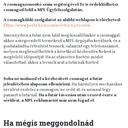
A csomagazonosító szám segítségével Te is érdeklődhetsz
csomagod felől a MPL Ügyfélszolgálatán.
A csomagküldő szolgálatot az alábbi weblapon is elérheted:
https://www.posta.hu/nyomkovetes/nyitooldal
Amennyiben a futár nem talál meg kiszállításkor a csomaggal,
akkor a megrendelt termékeid a MPL depójába kerülnek, és a
postaládádba értesítést tesznek, valamint egy telefonszámot,
melyen megbeszélhetitek a következő kézbesítés Neked is
megfelelő időpontját. Ha az utánvétes fizetési módot
választottad, akkor a termék árát a futárnak fizeted.
Soha ne mulaszd el a kézbesített csomagot a futár
jelenlétében alaposan ellenőrizni.
Ha bármilyen mechanikus
sérülést észlelsz a csomagon, ne vedd át, és azonnal tégy
panaszt a futárnál.
Ha a futár távozása után veszed észre a
sérülést, a MPL reklamációt már nem fogad el.
Ha mégis meggondolnád