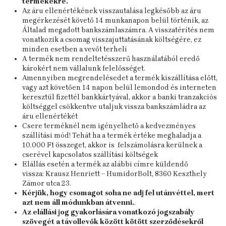
termékekre.
Az áru ellenértékének visszautalása legkésőbb az áru
megérkezését követő 14 munkanapon belül történik, az
Általad megadott bankszámlaszámra. A visszatérítés nem
vonatkozik a csomag visszajuttatásának költségére, ez
minden esetben a vevőt terheli
A termék nem rendeltetésszerű használatából eredő
károkért nem vállalunk felelősséget.
Amennyiben megrendelésedet a termék kiszállítása előtt,
vagy azt követően 14 napon belül lemondod és interneten
keresztül fizettél bankkártyával, akkor a banki tranzakciós
költséggel csökkentve utaljuk vissza bankszámládra az
áru ellenértékét
Csere terméknél nem igényelhető a kedvezményes
szállítási mód! Tehát ha a termék értéke meghaladja a
10.000 Ft összeget, akkor is felszámolásra kerülnek a
cserével kapcsolatos szállítási költségek
Elállás esetén a termék az alábbi címre küldendő
vissza: Krausz Henriett – HumidorBolt, 8360 Keszthely
Zámor utca 23.
Kérjük, hogy csomagot soha ne adj fel utánvéttel, mert
azt nem áll módunkban átvenni.
.
Az elállási jog gyakorlására vonatkozó jogszabály
szövegét a távollevők között kötött szerződésekről