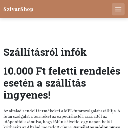
Skip
to
SzivarShop
Men
content
Szállításról infók
10.000 Ft feletti rendelés
esetén a szállítás
ingyenes!
Az általad rendelt termékeket a MPL futárszolgálat szállítja. A
futárszolgálat a terméket az expediálástól, azaz attól az
időponttól számítva, hogy tőlünk átvette, egy napon belül
kézbesíti az Általad megadott címre.
Sajnálatos módon nincs