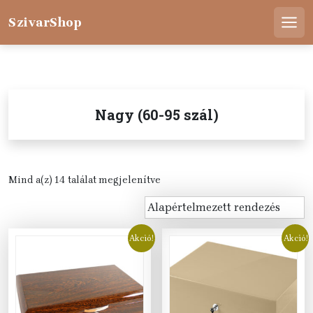
Skip
to
SzivarShop
Men
content
Nagy (60-95 szál)
Mind a(z) 14 találat megjelenítve
Akció!
Akció!