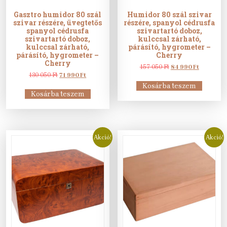
Gasztro humidor 80 szál
Humidor 80 szál szivar
szivar részére, üvegtetős
részére, spanyol cédrusfa
spanyol cédrusfa
szivartartó doboz,
szivartartó doboz,
kulccsal zárható,
kulccsal zárható,
párásító, hygrometer –
párásító, hygrometer –
Cherry
Cherry
Original
Current
157 050
Ft
84 990
Ft
Original
Current
price
price
130 050
Ft
71 990
Ft
price
price
was:
is:
Kosárba teszem
was:
is:
157
84
Kosárba teszem
130
71
050 Ft.
990 Ft.
050 Ft.
990 Ft.
Akció!
Akció!