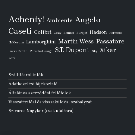
Achenty!
Angelo
Ambiente
Caseti
Colibri
Hadson
Cozy
Ermuri
Eurojet
Hermoso
Passatore
Martin Wess
Lamborghini
IM Corona
S.T. Dupont
Xikar
Pierre Cardin
Porsche Design
Sky
Zorr
Szállításról infók
Adatkezelési tájékoztató
Általános szerződési feltételek
Visszatérítési és visszaküldési szabályzat
Szivaros Nagyker (csak utalásra)