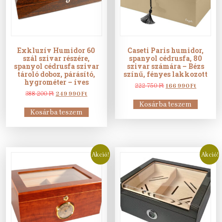
Exkluzív Humidor 60
Caseti Paris humidor,
szál szivar részére,
spanyol cédrusfa, 80
spanyol cédrusfa szivar
szivar számára – Bézs
tároló doboz, párásító,
színű, fényes lakkozott
hygrométer – íves
Original
Current
222 750
Ft
166 990
Ft
Original
Current
price
price
388 200
Ft
249 990
Ft
price
price
was:
is:
Kosárba teszem
was:
is:
222
166
Kosárba teszem
388
249
750 Ft.
990 Ft.
200 Ft.
990 Ft.
Akció!
Akció!