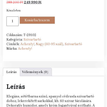
Original
Current
388 200
Ft
249 990
Ft
price
price
Készleten
was:
is:
388
249
Exkluzív
200 Ft.
Kosárba teszem
990 Ft.
Humidor
60
szál
Cikkszám:
T-29102
szivar
Kategória:
Szivartartó
részére,
Címkék:
Achenty!
,
Nagy (60-95 szál)
,
Szivartartó
spanyol
Márka:
Achenty!
cédrusfa
szivar
tároló
doboz,
párásító,
Leírás
Vélemények (0)
hygrométer
-
íves
Leírás
mennyiség
Elegáns, sötétbarna színű, spanyol cédrusfa szivartartó
doboz, lekerekített sarkokkal, kb. 60 szivar tárolására.
Dekoratív humidor, amely króm fogantyúval nyitható. A