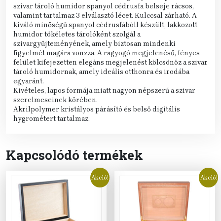
szivar tároló humidor spanyol cédrusfa belseje rácsos,
valamint tartalmaz 3 elválasztó lécet. Kulccsal zárható. A
kiváló minőségű spanyol cédrusfábóll készült, lakkozott
humidor tökéletes tárolóként szolgál a
szivargyűjteményének, amely biztosan mindenki
figyelmét magára vonzza. A ragyogó megjelenésű, fényes
felület kifejezetten elegáns megjelenést kölcsönöz a szivar
tároló humidornak, amely ideális otthonra és irodába
egyaránt.
Kivételes, lapos formája miatt nagyon népszerű a szivar
szerelmeseinek körében.
Akrilpolymer kristályos párásító és belső digitális
hygrométert tartalmaz.
Kapcsolódó termékek
Akció!
Akció!