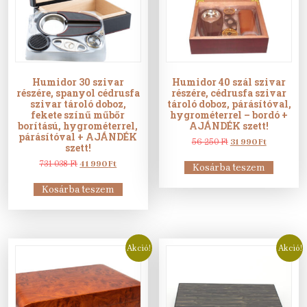
Humidor 30 szivar
Humidor 40 szál szivar
részére, spanyol cédrusfa
részére, cédrusfa szivar
szivar tároló doboz,
tároló doboz, párásítóval,
fekete színű műbőr
hygrométerrel – bordó +
borítású, hygrométerrel,
AJÁNDÉK szett!
párásítóval + AJÁNDÉK
Original
Current
56 250
Ft
31 990
Ft
szett!
price
price
Original
Current
was:
is:
731 038
Ft
41 990
Ft
Kosárba teszem
price
price
56
31
was:
is:
250 Ft.
990 Ft.
Kosárba teszem
731
41
038 Ft.
990 Ft.
Akció!
Akció!