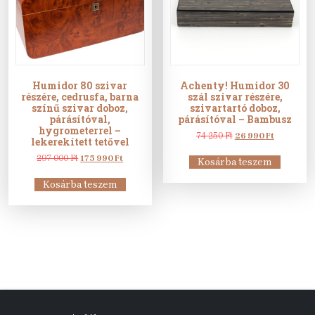
Humidor 80 szivar
Achenty! Humidor 30
részére, cedrusfa, barna
szál szivar részére,
színű szivar doboz,
szivartartó doboz,
párásítóval,
párásítóval – Bambusz
hygrometerrel –
Original
Current
74 250
Ft
26 990
Ft
lekerekített tetővel
price
price
Original
Current
was:
is:
297 000
Ft
175 990
Ft
Kosárba teszem
price
price
74
26
was:
is:
250 Ft.
990 Ft.
Kosárba teszem
297
175
000 Ft.
990 Ft.