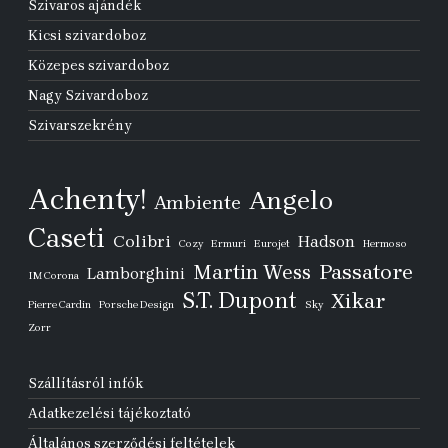
Szivaros ajándék
Kicsi szivardoboz
Közepes szivardoboz
Nagy Szivardoboz
Szivarszekrény
Achenty!
Angelo
Ambiente
Caseti
Colibri
Hadson
Cozy
Ermuri
Eurojet
Hermoso
Passatore
Martin Wess
Lamborghini
IM Corona
S.T. Dupont
Xikar
Pierre Cardin
Porsche Design
Sky
Zorr
Szállításról infók
Adatkezelési tájékoztató
Általános szerződési feltételek