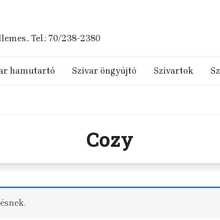
emes.. Tel.: 70/238-2380
ar hamutartó
Szivar öngyújtó
Szivartok
Sz
Cozy
sésnek.