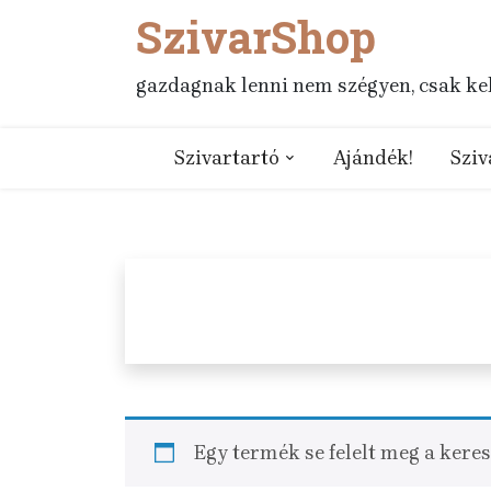
SzivarShop
Skip
to
content
gazdagnak lenni nem szégyen, csak kell
Szivartartó
Ajándék!
Sziv
Egy termék se felelt meg a kere