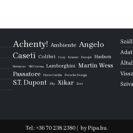
Száll
Achenty!
Angelo
Ambiente
Adatk
Caseti
Colibri
Hadson
Cozy
Ermuri
Eurojet
Által
Martin Wess
Lamborghini
Hermoso
IM Corona
Passatore
Vissz
Pierre Cardin
Porsche Design
S.T. Dupont
Xikar
Sziv
Sky
Zorr
Tel.: +36 70 238 2380
|
by Pipa.hu.