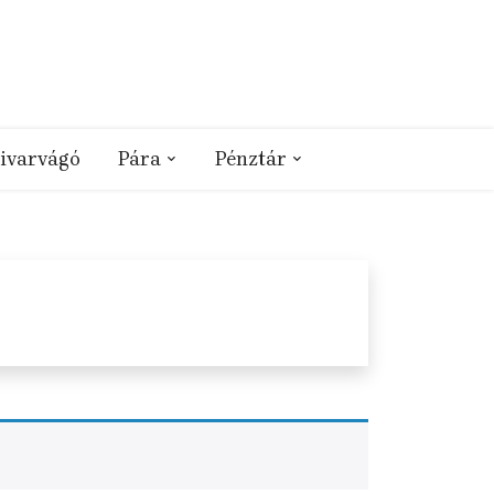
ivarvágó
Pára
Pénztár