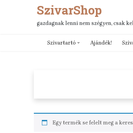
SzivarShop
Skip
to
content
gazdagnak lenni nem szégyen, csak kell
Szivartartó
Ajándék!
Sziv
Egy termék se felelt meg a kere