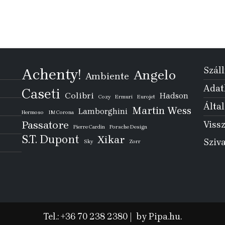
Száll
Achenty!
Angelo
Ambiente
Adatk
Caseti
Colibri
Hadson
Cozy
Ermuri
Eurojet
Által
Martin Wess
Lamborghini
Hermoso
IM Corona
Passatore
Vissz
Pierre Cardin
Porsche Design
S.T. Dupont
Xikar
Sziv
Sky
Zorr
Tel.: +36 70 238 2380
|
by Pipa.hu.