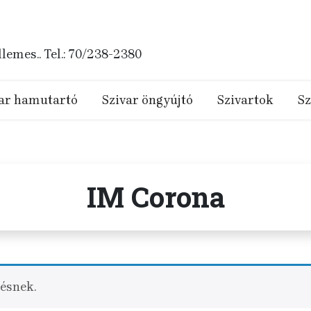
emes.. Tel.: 70/238-2380
ar hamutartó
Szivar öngyújtó
Szivartok
Sz
IM Corona
sésnek.