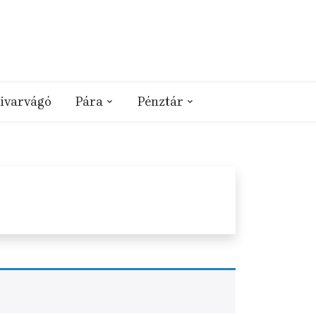
ivarvágó
Pára
Pénztár