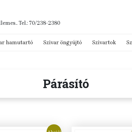
emes.. Tel.: 70/238-2380
ar hamutartó
Szivar öngyújtó
Szivartok
Sz
Párásító
Akció!