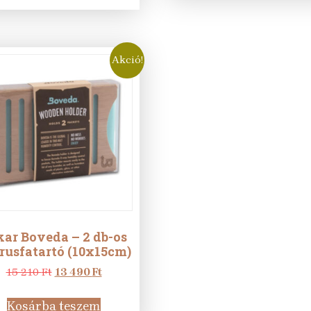
950 Ft.
990 Ft.
Akció!
kar Boveda – 2 db-os
rusfatartó (10x15cm)
Original
Current
15 210
Ft
13 490
Ft
price
price
was:
is:
Kosárba teszem