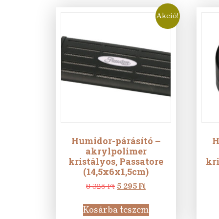
Akció!
Humidor-párásító –
H
akrylpolimer
kristályos, Passatore
kri
(14,5x6x1,5cm)
Original
Current
8 325
Ft
5 295
Ft
price
price
was:
is:
Kosárba teszem
8
5