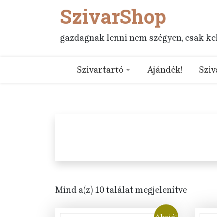
SzivarShop
Skip
to
content
gazdagnak lenni nem szégyen, csak kell
Szivartartó
Ajándék!
Sziv
Mind a(z) 10 találat megjelenítve
Akció!