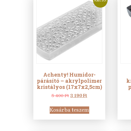
Achenty! Humidor-
párásító – akrylpolimer
k
kristályos (17x7x2,5cm)
p
Original
Current
5 400
Ft
3 190
Ft
price
price
was:
is:
Kosárba teszem
5
3
400 Ft.
190 Ft.