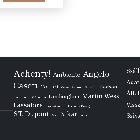
15
13
210 Ft.
490 Ft.
Száll
Achenty!
Angelo
Ambiente
Adatk
Caseti
Colibri
Hadson
Cozy
Ermuri
Eurojet
Által
Martin Wess
Lamborghini
Hermoso
IM Corona
Passatore
Vissz
Pierre Cardin
Porsche Design
S.T. Dupont
Xikar
Sziv
Sky
Zorr