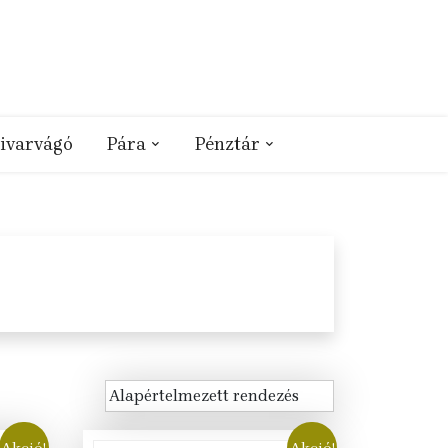
ivarvágó
Pára
Pénztár
Akció!
Akció!