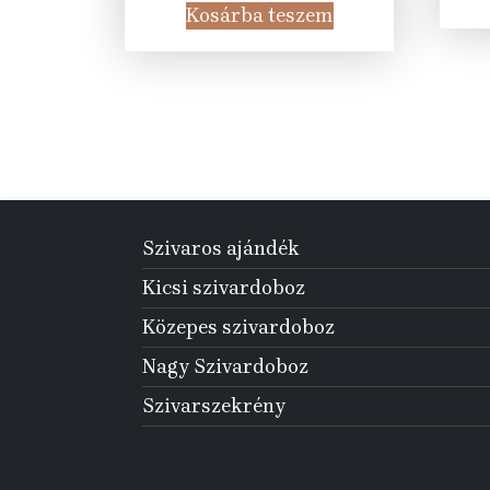
was:
is:
Kosárba teszem
5
3
175 Ft.
195 Ft.
Szivaros ajándék
Kicsi szivardoboz
Közepes szivardoboz
Nagy Szivardoboz
Szivarszekrény