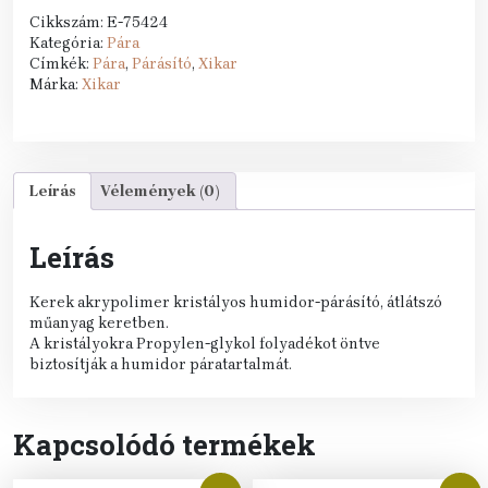
akrypolimer
Cikkszám:
E-75424
kristályos,
Kategória:
Pára
Xikar
Címkék:
Pára
,
Párásító
,
Xikar
(6cm)
Márka:
Xikar
mennyiség
Leírás
Vélemények (0)
Leírás
Kerek akrypolimer kristályos humidor-párásító, átlátszó
műanyag keretben.
A kristályokra Propylen-glykol folyadékot öntve
biztosítják a humidor páratartalmát.
Kapcsolódó termékek