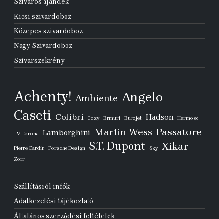
Szivaros ajándék
Kicsi szivardoboz
Közepes szivardoboz
Nagy Szivardoboz
Szivarszekrény
Achenty!
Angelo
Ambiente
Caseti
Colibri
Hadson
Cozy
Ermuri
Eurojet
Hermoso
Passatore
Martin Wess
Lamborghini
IM Corona
S.T. Dupont
Xikar
Pierre Cardin
Porsche Design
Sky
Zorr
Szállításról infók
Adatkezelési tájékoztató
Általános szerződési feltételek