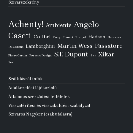
Szivarszekrény
Achenty!
Angelo
Ambiente
Caseti
Colibri
Hadson
Cozy
Ermuri
Eurojet
Hermoso
Passatore
Martin Wess
Lamborghini
IM Corona
S.T. Dupont
Xikar
Pierre Cardin
Porsche Design
Sky
Zorr
Szállításról infók
Adatkezelési tájékoztató
Általános szerződési feltételek
Visszatérítési és visszaküldési szabályzat
Szivaros Nagyker (csak utalásra)