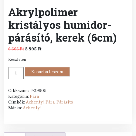
Akrylpolimer
kristályos humidor-
párásító, kerek (6cm)
Original
Current
6 666
Ft
3 895
Ft
price
price
Készleten
was:
is:
6
3
Akrylpolimer
666 Ft.
Kosárba teszem
895 Ft.
kristályos
humidor-
párásító,
Cikkszám:
T-29905
kerek
Kategória:
Pára
(6cm)
Címkék:
Achenty!
,
Pára
,
Párásító
mennyiség
Márka:
Achenty!