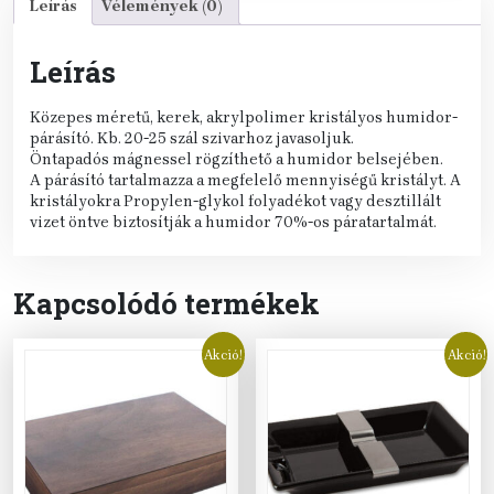
Leírás
Vélemények (0)
Leírás
Közepes méretű, kerek, akrylpolimer kristályos humidor-
párásító. Kb. 20-25 szál szivarhoz javasoljuk.
Öntapadós mágnessel rögzíthető a humidor belsejében.
A párásító tartalmazza a megfelelő mennyiségű kristályt. A
kristályokra Propylen-glykol folyadékot vagy desztillált
vizet öntve biztosítják a humidor 70%-os páratartalmát.
Kapcsolódó termékek
Akció!
Akció!