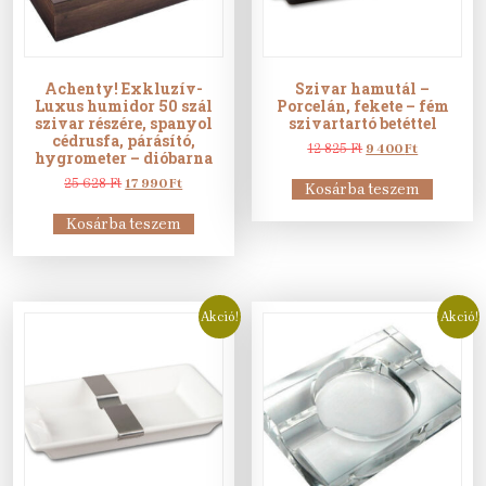
Achenty! Exkluzív-
Szivar hamutál –
Luxus humidor 50 szál
Porcelán, fekete – fém
szivar részére, spanyol
szivartartó betéttel
cédrusfa, párásító,
Original
Current
12 825
Ft
9 400
Ft
hygrometer – dióbarna
price
price
Original
Current
was:
is:
25 628
Ft
17 990
Ft
Kosárba teszem
price
price
12
9
was:
is:
825 Ft.
400 Ft.
Kosárba teszem
25
17
628 Ft.
990 Ft.
Akció!
Akció!