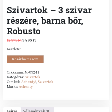
Szivartok – 3 szivar
részére, barna bőr,
Robusto
Original
Current
12 375
Ft
9 895
Ft
price
price
Készleten
was:
is:
12
9
Szivartok
Kosárba teszem
375 Ft.
895 Ft.
-
3
szivar
Cikkszám:
M-09241
részére,
Kategória:
Szivartok
barna
Címkék:
Achenty!
,
Szivartok
bőr,
Márka:
Achenty!
Robusto
mennyiség
Leírás
Vélemények (0)