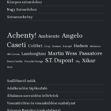
Közepes szivardoboz
Nagy Szivardoboz
Szivarszekrény
Achenty!
Angelo
Ambiente
Caseti
Colibri
Hadson
Cozy
Ermuri
Eurojet
Hermoso
Passatore
Martin Wess
Lamborghini
IM Corona
S.T. Dupont
Xikar
Pierre Cardin
Porsche Design
Sky
Zorr
Szállításról infók
Adatkezelési tájékoztató
Általános szerződési feltételek
Visszatérítési és visszaküldési szabályzat
Szivaros Nagyker (csak utalásra)