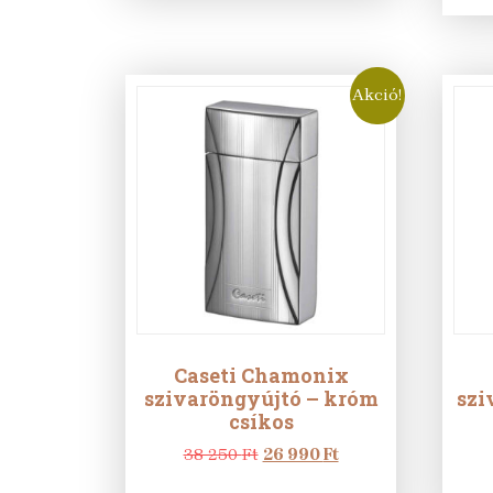
Akció!
Caseti Chamonix
szivaröngyújtó – króm
szi
csíkos
Original
Current
38 250
Ft
26 990
Ft
price
price