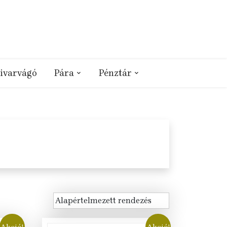
ivarvágó
Pára
Pénztár
Akció!
Akció!