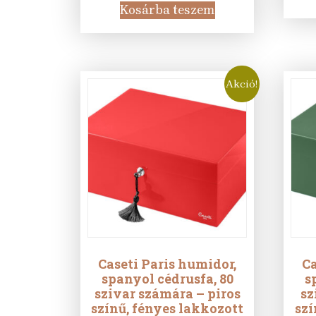
was:
is:
Kosárba teszem
38
26
250 Ft.
990 Ft.
Akció!
Caseti Paris humidor,
Ca
spanyol cédrusfa, 80
s
szivar számára – piros
sz
színű, fényes lakkozott
szí