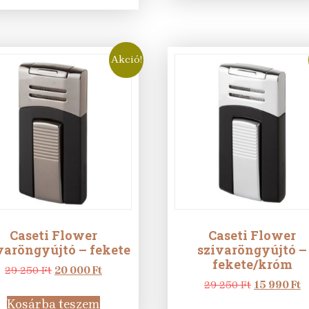
250 Ft.
990 Ft.
Akció!
Caseti Flower
Caseti Flower
varöngyújtó – fekete
szivaröngyújtó –
fekete/króm
Original
Current
29 250
Ft
20 000
Ft
price
price
Original
C
29 250
Ft
15 990
Ft
was:
is:
price
p
Kosárba teszem