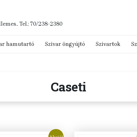
emes.. Tel.: 70/238-2380
ar hamutartó
Szivar öngyújtó
Szivartok
Sz
Caseti
Akció!