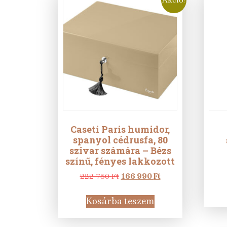
Caseti Paris humidor,
spanyol cédrusfa, 80
szivar számára – Bézs
színű, fényes lakkozott
Original
Current
222 750
Ft
166 990
Ft
price
price
was:
is:
Kosárba teszem
222
166
750 Ft.
990 Ft.