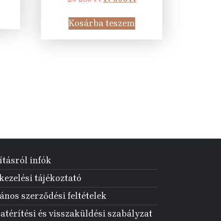
:
price
price
4
was:
is:
Kosárba teszem
90 Ft.
29
17
250 Ft.
990 Ft.
ításról infók
ezelési tájékoztató
ános szerződési feltételek
atérítési és visszaküldési szabályzat