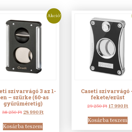
Akció!
eti szivarvágó 3 az 1-
Caseti szivarvágó 
en – szürke (60-as
fekete/ezüst
gyűrűméretig)
Original
C
29 250
Ft
17 990
Ft
Original
Current
price
p
38 250
Ft
28 990
Ft
price
price
was:
is
Kosárba teszem
was:
is:
29
1
Kosárba teszem
38
28
250 Ft.
9