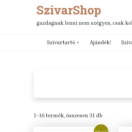
SzivarShop
Skip
to
content
gazdagnak lenni nem szégyen, csak kell
Szivartartó
Ajándék!
Sziv
1–16 termék, összesen 31 db
Akció!