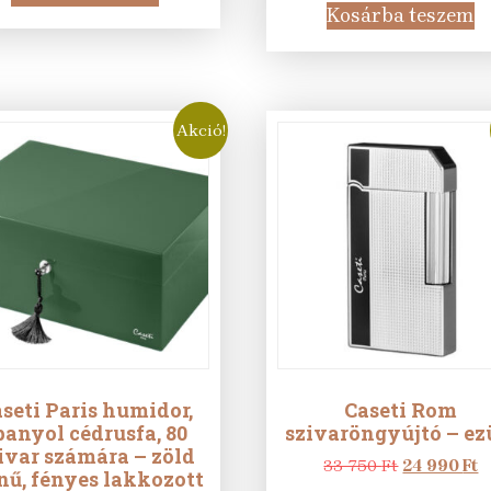
29
20
was:
is
Kosárba teszem
250 Ft.
000 Ft.
29
1
250 Ft.
9
Akció!
seti Paris humidor,
Caseti Rom
panyol cédrusfa, 80
szivaröngyújtó – ez
ivar számára – zöld
Original
C
33 750
Ft
24 990
Ft
nű, fényes lakkozott
price
p