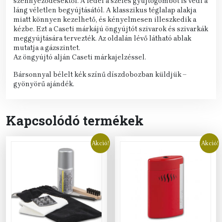
szennyeződésektől. A fedél a széles gyújtógombot is védi a
láng véletlen begyújtásától. A klasszikus téglalap alakja
miatt könnyen kezelhető, és kényelmesen illeszkedik a
kézbe. Ezt a Caseti márkájú öngyújtót szivarok és szivarkák
meggyújtására tervezték. Az oldalán lévő látható ablak
mutatja a gázszintet.
Az öngyújtó alján Caseti márkajelzéssel.
Bársonnyal bélelt kék színű díszdobozban küldjük –
gyönyörű ajándék.
Kapcsolódó termékek
Akció!
Akció!