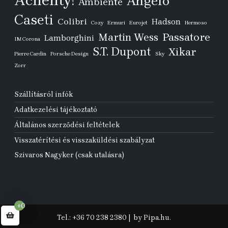
Achenty!
Angelo
Ambiente
Caseti
Colibri
Hadson
Cozy
Ermuri
Eurojet
Hermoso
Passatore
Martin Wess
Lamborghini
IM Corona
S.T. Dupont
Xikar
Pierre Cardin
Porsche Design
Sky
Zorr
Szállításról infók
Adatkezelési tájékoztató
Általános szerződési feltételek
Visszatérítési és visszaküldési szabályzat
Szivaros Nagyker (csak utalásra)
+0
Tel.: +36 70 238 2380
|
by Pipa.hu.