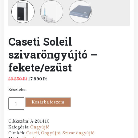
Caseti Soleil
szivaröngyújtó –
fekete/ezüst
Original
Current
29 250
Ft
17 990
Ft
price
price
Készleten
was:
is:
29
17
Caseti
250 Ft.
Kosárba teszem
990 Ft.
Soleil
szivaröngyújtó
-
Cikkszám:
A-281410
fekete/ezüst
Kategória:
Öngyújtó
mennyiség
Címkék:
Caseti
,
Öngyújtó
,
Szivar öngyújtó