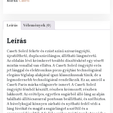
Márka:
Caseti
Leírás
Vélemények (0)
Leírás
Caseti Soleil fekete és ezüst színű szivaröngyújtó,
újratölthető, dupla szúrólángos, állítható lángméretű.
Az oldalán lévő krómkeret további díszítésként egy vésett
mintás vonallal van ellátva. A Caseti Soleil öngyújtó erős
jet lánggal és elektronikus piezo gyújtási technológiával
elegáns téglalap alakjával igazi klasszikusnak tűnik, de a
legmodernebb technológiával rendelkezik. Ez az, amiről a
Caseti Paris márka világszerte ismert. A Caseti Soleil
öngyújtó fémből készült, részben krómozott, részben
lakkozott. Az erőteljes, egyetlen sugárból álló láng az alján
található állítócsavarral pontosan beállítható, és szélbiztos.
A hüvelykujjal könnyen zárható és nyitható fedél védi a
láng fúvókát és magát a sugárlángot a széltől és a