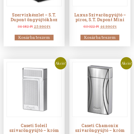
Szervizkészlet – S.T.
Luxus Szivaröngyújtó –
Dupont öngyújtókhoz
piros, S.T. Dupont Mini
Original
Current
Original
Current
34 182
Ft
25 990
Ft
63 022
Ft
46 990
Ft
price
price
price
price
was:
is:
was:
is:
Kosárba teszem
Kosárba teszem
34
25
63
46
182 Ft.
990 Ft.
022 Ft.
990 Ft.
Akció!
Akció!
Caseti Soleil
Caseti Chamonix
szivaröngyújtó – króm
szivaröngyújtó – króm