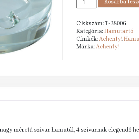
Kosárba tes
978 Ft.
990 
hamutartó
-
kristályüveg,
Cikkszám:
T-38006
kerek,
Kategória:
Hamutartó
18cm
Címkék:
Achenty!
,
Hamu
mennyiség
Márka:
Achenty!
, nagy méretű szivar hamutál, 4 szivarnak elegendő hel