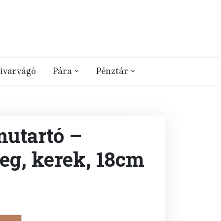
ivarvágó
Pára
Pénztár
mutartó –
eg, kerek, 18cm
rent
ce