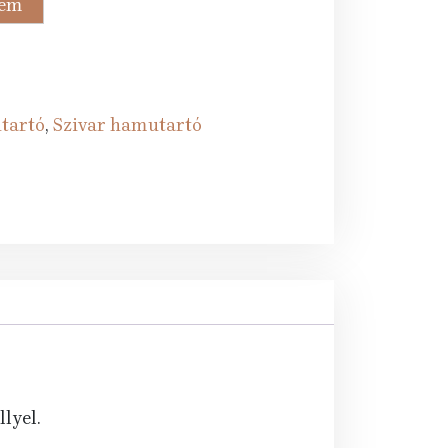
zem
Ft.
tartó
,
Szivar hamutartó
lyel.