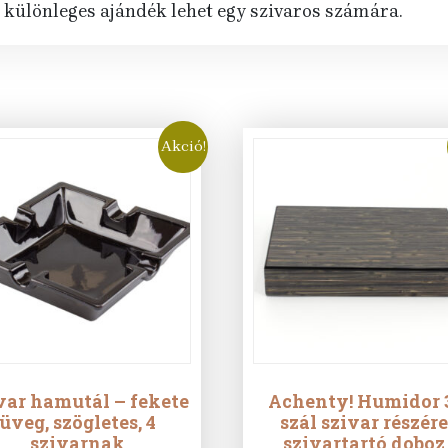
különleges ajándék lehet egy szivaros számára.
Akció!
var hamutál – fekete
Achenty! Humidor 
üveg, szögletes, 4
szál szivar részére
szivarnak
szivartartó doboz