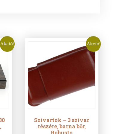
Akció!
Akció!
30
Szivartok – 3 szivar
,
részére, barna bőr,
,
Robusto