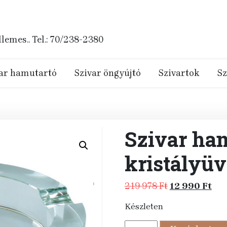
emes.. Tel.: 70/238-2380
ar hamutartó
Szivar öngyújtó
Szivartok
Sz
Szivar ha
kristályüv
Original
Cur
219 978
Ft
12 990
Ft
price
pri
Készleten
was:
is:
219
12
Szivar