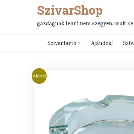
SzivarShop
Skip
to
content
gazdagnak lenni nem szégyen, csak kell
Szivartartó
Ajándék!
Sziv
Akció!