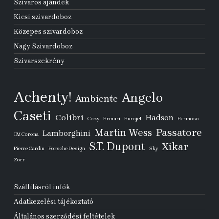
Szivaros ajándék
Kicsi szivardoboz
Közepes szivardoboz
Nagy Szivardoboz
Szivarszekrény
Achenty!
Angelo
Ambiente
Caseti
Colibri
Hadson
Cozy
Ermuri
Eurojet
Hermoso
Passatore
Martin Wess
Lamborghini
IM Corona
S.T. Dupont
Xikar
Pierre Cardin
Porsche Design
Sky
Zorr
Szállításról infók
Adatkezelési tájékoztató
Általános szerződési feltételek