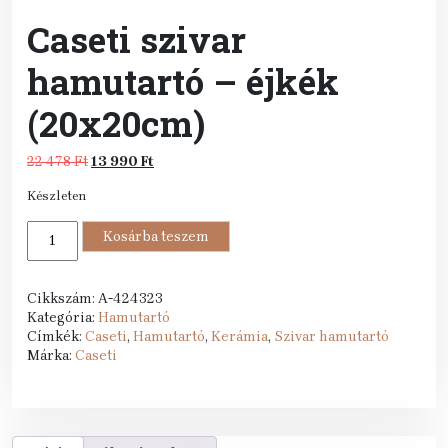
Caseti szivar
hamutartó – éjkék
(20x20cm)
Original
Current
22 478
Ft
13 990
Ft
price
price
Készleten
was:
is:
22
13
Caseti
478 Ft.
Kosárba teszem
990 Ft.
szivar
hamutartó
-
Cikkszám:
A-424323
éjkék
Kategória:
Hamutartó
(20x20cm)
Címkék:
Caseti
,
Hamutartó
,
Kerámia
,
Szivar hamutartó
mennyiség
Márka:
Caseti