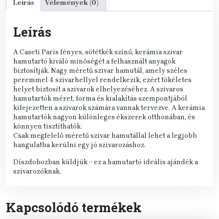
Leírás
Vélemények (0)
Leírás
A Caseti Paris fényes, sötétkék színű, kerámia szivar
hamutartó kiváló minőségét a felhasznált anyagok
biztosítják. Nagy méretű szivar hamutál, amely széles
peremmel 4 szivarhellyel rendelkezik, ezért tökéletes
helyet biztosít a szivarok elhelyezéséhez. A szivaros
hamutartók méret, forma és kialakítás szempontjából
kifejezetten a szivarok számára vannak tervezve. A kerámia
hamutartók nagyon különleges ékszerek otthonában, és
könnyen tisztíthatók.
Csak megfelelő méretű szivar hamutállal lehet a legjobb
hangulatba kerülni egy jó szivarozáshoz.
Díszdobozban küldjük – ez a hamutartó ideális ajándék a
szivarozóknak.
Kapcsolódó termékek