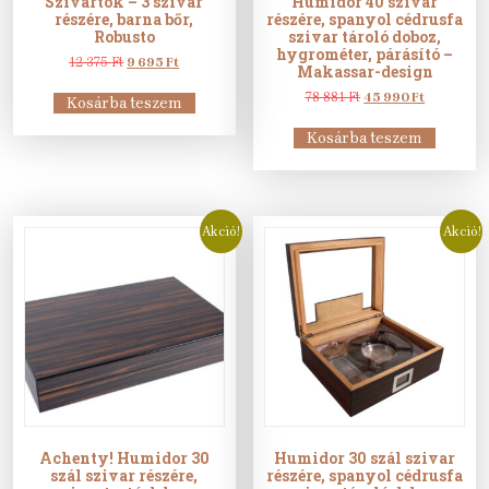
Szivartok – 3 szivar
Humidor 40 szivar
részére, barna bőr,
részére, spanyol cédrusfa
Robusto
szivar tároló doboz,
hygrométer, párásító –
Original
Current
12 375
Ft
9 695
Ft
Makassar-design
price
price
was:
is:
Original
Current
78 881
Ft
45 990
Ft
Kosárba teszem
12
9
price
price
375 Ft.
695 Ft.
was:
is:
Kosárba teszem
78
45
881 Ft.
990 Ft.
Akció!
Akció!
Achenty! Humidor 30
Humidor 30 szál szivar
szál szivar részére,
részére, spanyol cédrusfa