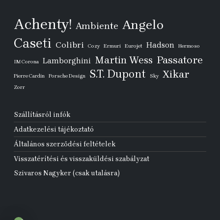
Achenty!
Angelo
Ambiente
Caseti
Colibri
Hadson
Cozy
Ermuri
Eurojet
Hermoso
Passatore
Martin Wess
Lamborghini
IM Corona
S.T. Dupont
Xikar
Pierre Cardin
Porsche Design
Sky
Zorr
Szállításról infók
Adatkezelési tájékoztató
Általános szerződési feltételek
Visszatérítési és visszaküldési szabályzat
Szivaros Nagyker (csak utalásra)