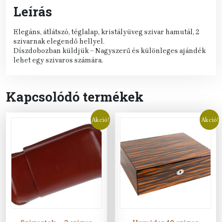
Leírás
Elegáns, átlátszó, téglalap, kristályüveg szivar hamutál, 2
szivarnak elegendő hellyel.
Díszdobozban küldjük – Nagyszerű és különleges ajándék
lehet egy szivaros számára.
Kapcsolódó termékek
Akció!
Akció!