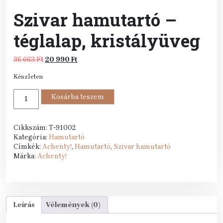
Szivar hamutartó –
téglalap, kristályüveg
Original
Current
36 663
Ft
20 990
Ft
price
price
Készleten
was:
is:
36
20
Szivar
663 Ft.
Kosárba teszem
990 Ft.
hamutartó
-
téglalap,
Cikkszám:
T-91002
kristályüveg
Kategória:
Hamutartó
mennyiség
Címkék:
Achenty!
,
Hamutartó
,
Szivar hamutartó
Márka:
Achenty!
Leírás
Vélemények (0)