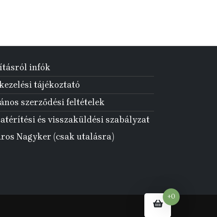
ításról infók
ezelési tájékoztató
ános szerződési feltételek
atérítési és visszaküldési szabályzat
aros Nagyker (csak utalásra)
+0