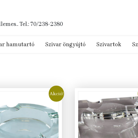
emes.. Tel.: 70/238-2380
ar hamutartó
Szivar öngyújtó
Szivartok
Sz
Akció!