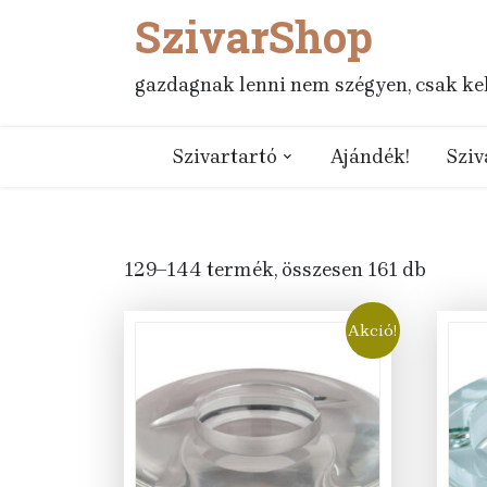
SzivarShop
Skip
to
content
gazdagnak lenni nem szégyen, csak kell
Szivartartó
Ajándék!
Sziv
129–144 termék, összesen 161 db
Akció!