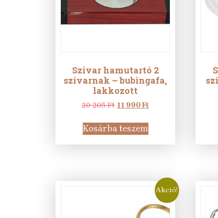
Szivar hamutartó 2
S
szivarnak – bubingafa,
sz
lakkozott
Original
Current
20 205
Ft
11 990
Ft
price
price
was:
is:
Kosárba teszem
20
11
205 Ft.
990 Ft.
Akció!