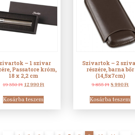
zivartok – 1 szivar
Szivartok – 2 sziv
zére, Passatore króm,
részére, barna bőr
18 x 2,2 cm
(14,5x7cm)
Original
Current
Original
Cu
19 350
Ft
12 990
Ft
9 855
Ft
8 990
Ft
price
price
price
pr
was:
is:
was:
is:
Kosárba teszem
Kosárba teszem
19
12
9
8
350 Ft.
990 Ft.
855 Ft.
990