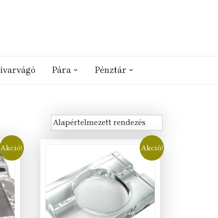
ivarvágó
Pára
Pénztár
Akció!
Akció!