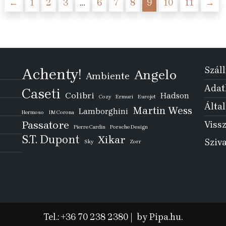
←
1
2
3
…
6
7
8
9
10
11
→
Száll
Achenty!
Angelo
Ambiente
Adatk
Caseti
Colibri
Hadson
Cozy
Ermuri
Eurojet
Által
Martin Wess
Lamborghini
Hermoso
IM Corona
Passatore
Vissz
Pierre Cardin
Porsche Design
S.T. Dupont
Xikar
Sziv
Sky
Zorr
Tel.: +36 70 238 2380
|
by Pipa.hu.