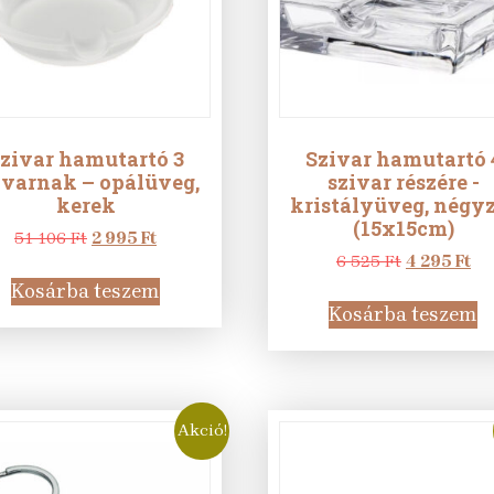
zivar hamutartó 3
Szivar hamutartó 
ivarnak – opálüveg,
szivar részére -
kerek
kristályüveg, négy
(15x15cm)
Original
Current
51 106
Ft
2 995
Ft
price
price
Original
Cu
6 525
Ft
4 295
Ft
was:
is:
price
pr
Kosárba teszem
51
2
was:
is:
Kosárba teszem
106 Ft.
995 Ft.
6
4
525 Ft.
295
Akció!