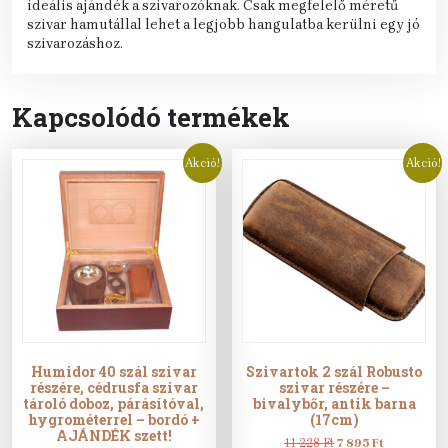
ideális ajándék a szivarozóknak. Csak megfelelő méretű
szivar hamutállal lehet a legjobb hangulatba kerülni egy jó
szivarozáshoz.
Kapcsolódó termékek
Akció!
Akció!
Humidor 40 szál szivar
Szivartok 2 szál Robusto
részére, cédrusfa szivar
szivar részére –
tároló doboz, párásítóval,
bivalybőr, antik barna
hygrométerrel – bordó +
(17cm)
AJÁNDÉK szett!
Original
Current
11 228
Ft
7 895
Ft