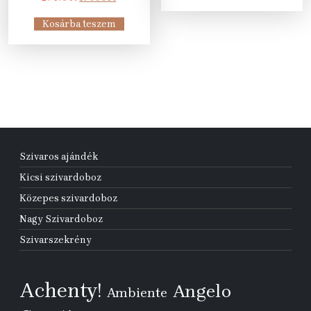
price
price
250 Ft.
990 Ft.
was:
is:
Kosárba teszem
27
17
175 Ft.
990 Ft.
Szivaros ajándék
Kicsi szivardoboz
Közepes szivardoboz
Nagy Szivardoboz
Szivarszekrény
Achenty!
Angelo
Ambiente