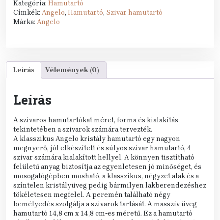
Kategória:
Hamutartó
-
Címkék:
Angelo
,
Hamutartó
,
Szivar hamutartó
kristályüveg,
Márka:
Angelo
négyzet
(15x15cm)
mennyiség
Leírás
Vélemények (0)
Leírás
A szivaros hamutartókat méret, forma és kialakítás
tekintetében a szivarok számára tervezték.
A klasszikus Angelo kristály hamutartó egy nagyon
megnyerő, jól elkészített és súlyos szivar hamutartó, 4
szivar számára kialakított hellyel. A könnyen tisztítható
felületű anyag biztosítja az egyenletesen jó minőséget, és
mosogatógépben mosható, a klasszikus, négyzet alak és a
színtelen kristályüveg pedig bármilyen lakberendezéshez
tökéletesen megfelel. A peremén található négy
bemélyedés szolgálja a szivarok tartását. A masszív üveg
hamutartó 14,8 cm x 14,8 cm-es méretű. Ez a hamutartó