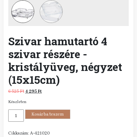
Szivar hamutartó 4
szivar részére -
kristályüveg, négyzet
(15x15cm)
Original
Current
6 525
Ft
4 295
Ft
price
price
Készleten
was:
is:
6
4
Szivar
525 Ft.
Kosárba teszem
295 Ft.
hamutartó
4
szivar
Cikkszám:
A-421020
részére