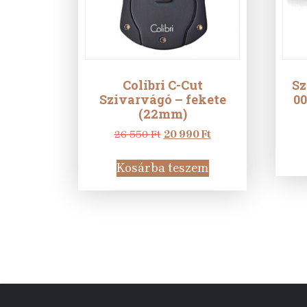
Colibri C-Cut
Sz
Szivarvágó – fekete
00
(22mm)
Original
Current
26 550
Ft
20 990
Ft
price
price
was:
is:
Kosárba teszem
26
20
550 Ft.
990 Ft.