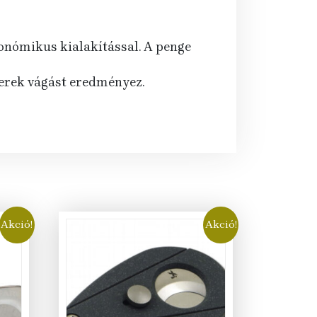
rgonómikus kialakítással. A penge
kerek vágást eredményez.
Akció!
Akció!