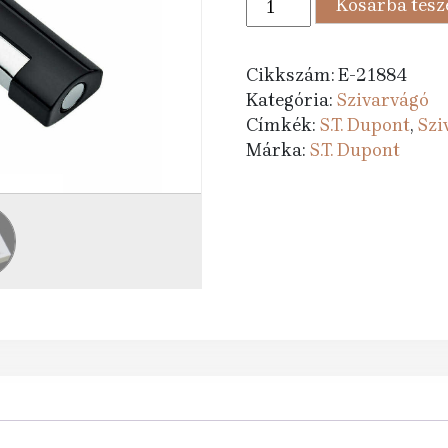
Kosárba tes
884 Ft.
990 
-
S.T.
Dupont
Cikkszám:
E-21884
MaxiJet
Kategória:
Szivarvágó
króm/fekete
Címkék:
S.T. Dupont
,
Szi
mennyiség
Márka:
S.T. Dupont