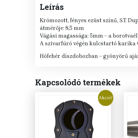
Leírás
Krómozott, fényes ezüst színű, S.T. D
átmérője: 8,5 mm
Vágási magassága: 5mm – a borotvaéles
A szivarfúró végén kulcstartó karika 
Hófehér díszdobozban – gyönyörű ajá
Kapcsolódó termékek
Akció!