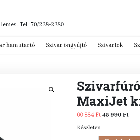
emes.. Tel.: 70/238-2380
ar hamutartó
Szivar öngyújtó
Szivartok
Sz
Szivarfúró
MaxiJet k
Original
Cur
60 884
Ft
45 990
Ft
price
pric
Készleten
was:
is:
60
45
Szivarfúró