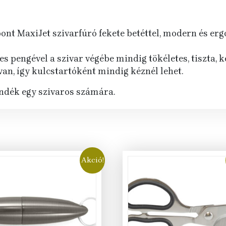
upont MaxiJet szivarfúró fekete betéttel, modern és e
 pengével a szivar végébe mindig tökéletes, tiszta, 
van, így kulcstartóként mindig kéznél lehet.
ndék egy szivaros számára.
Akció!