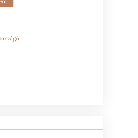
zem
Ft.
varvágó