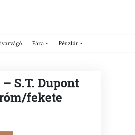
ivarvágó
Pára
Pénztár
 – S.T. Dupont
róm/fekete
rent
e