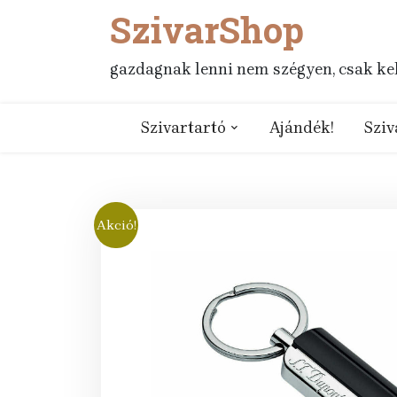
SzivarShop
Skip
to
content
gazdagnak lenni nem szégyen, csak kell
Szivartartó
Ajándék!
Sziv
Akció!