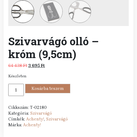
Szivarvágó olló –
króm (9,5cm)
Original
Current
64 438
Ft
3 695
Ft
price
price
Készleten
was:
is:
64
3
Szivarvágó
438 Ft.
Kosárba teszem
695 Ft.
olló
-
króm
Cikkszám:
T-02180
(9,5cm)
Kategória:
Szivarvágó
mennyiség
Címkék:
Achenty!
,
Szivarvágó
Márka:
Achenty!