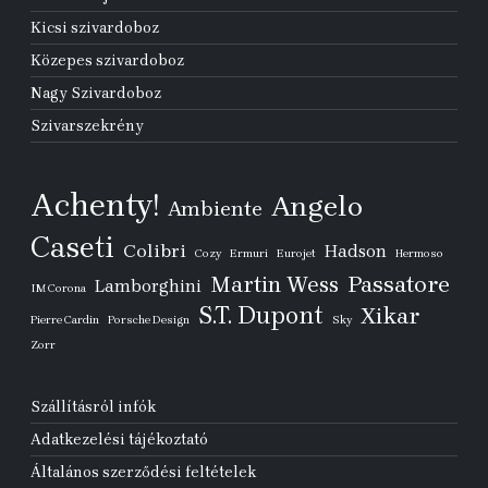
Kicsi szivardoboz
Közepes szivardoboz
Nagy Szivardoboz
Szivarszekrény
Achenty!
Angelo
Ambiente
Caseti
Colibri
Hadson
Cozy
Ermuri
Eurojet
Hermoso
Passatore
Martin Wess
Lamborghini
IM Corona
S.T. Dupont
Xikar
Pierre Cardin
Porsche Design
Sky
Zorr
Szállításról infók
Adatkezelési tájékoztató
Általános szerződési feltételek