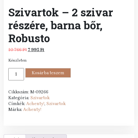
Szivartok – 2 szivar
részére, barna bőr,
Robusto
Original
Current
10 766
Ft
7 995
Ft
price
price
Készleten
was:
is:
10
7
Szivartok
766 Ft.
Kosárba teszem
995 Ft.
-
2
szivar
Cikkszám:
M-09266
részére,
Kategória:
Szivartok
barna
Címkék:
Achenty!
,
Szivartok
bőr,
Márka:
Achenty!
Robusto
mennyiség