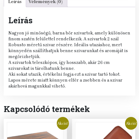
Leírás
Vélemények (0)
Leírás
Nagyon jó minőségű, barna bőr szivartok, amely különösen
finom szatén felülettel rendelkezik. A szivartok 2 szál
Robusto méretű szivar részére. Ideális utazáshoz, mert
könnyedén szállíthatjuk benne szivarunkat és aromáját is
megőrizhetjük.
A szivartok teleszkópos, így hosszabb, akár 26 cm
szivarokat is tárolhatunk benne.
Aki sokat utazik, értékelni fogja ezt a szivar tartó tokot.
Lapos mérete miatt könnyen elfér a zsebben és a szivar
akárhová magunkkal vihető.
Kapcsolódó termékek
Akció!
Akció!