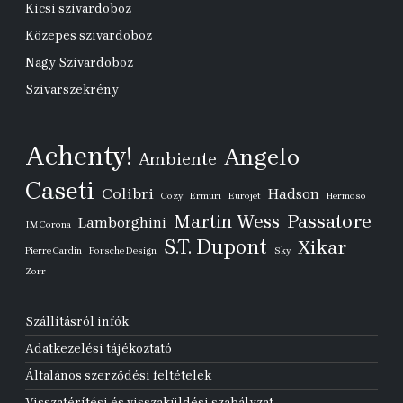
Kicsi szivardoboz
Közepes szivardoboz
Nagy Szivardoboz
Szivarszekrény
Achenty!
Angelo
Ambiente
Caseti
Colibri
Hadson
Cozy
Ermuri
Eurojet
Hermoso
Passatore
Martin Wess
Lamborghini
IM Corona
S.T. Dupont
Xikar
Pierre Cardin
Porsche Design
Sky
Zorr
Szállításról infók
Adatkezelési tájékoztató
Általános szerződési feltételek
Visszatérítési és visszaküldési szabályzat