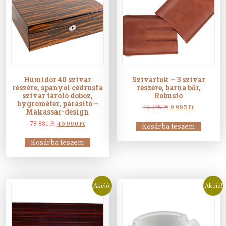
Humidor 40 szivar
Szivartok – 3 szivar
részére, spanyol cédrusfa
részére, barna bőr,
szivar tároló doboz,
Robusto
hygrométer, párásító –
Original
Current
12 375
Ft
9 895
Ft
Makassar-design
price
price
Original
Current
was:
is:
78 881
Ft
45 990
Ft
Kosárba teszem
price
price
12
9
was:
is:
375 Ft.
895 Ft.
Kosárba teszem
78
45
881 Ft.
990 Ft.
Akció!
Akció!