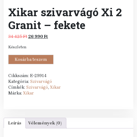
Xikar szivarvágó Xi 2
Granit – fekete
Original
Current
34 425
Ft
26 990
Ft
price
price
Készleten
was:
is:
34
26
Xikar
Kosárba teszem
425 Ft.
990 Ft.
szivarvágó
Xi
2
Cikkszám:
E-29914
Granit
Kategória:
Szivarvágó
-
Címkék:
Szivarvágó
,
Xikar
fekete
Márka:
Xikar
mennyiség
Leírás
Vélemények (0)