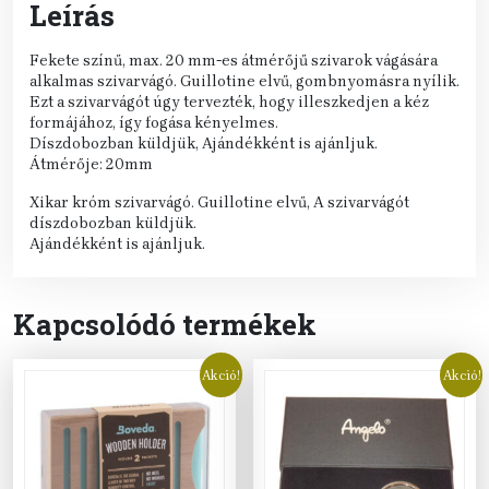
Leírás
Fekete színű, max. 20 mm-es átmérőjű szivarok vágására
alkalmas szivarvágó. Guillotine elvű, gombnyomásra nyílik.
Ezt a szivarvágót úgy tervezték, hogy illeszkedjen a kéz
formájához, így fogása kényelmes.
Díszdobozban küldjük, Ajándékként is ajánljuk.
Átmérője: 20mm
Xikar króm szivarvágó. Guillotine elvű, A szivarvágót
díszdobozban küldjük.
Ajándékként is ajánljuk.
Kapcsolódó termékek
Akció!
Akció!