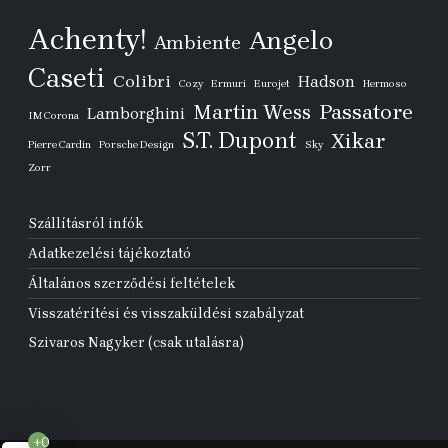
Achenty!
Angelo
Ambiente
Caseti
Colibri
Hadson
Cozy
Ermuri
Eurojet
Hermoso
Passatore
Martin Wess
Lamborghini
IM Corona
S.T. Dupont
Xikar
Pierre Cardin
Porsche Design
Sky
Zorr
Szállításról infók
Adatkezelési tájékoztató
Általános szerződési feltételek
Visszatérítési és visszaküldési szabályzat
Szivaros Nagyker (csak utalásra)
+0