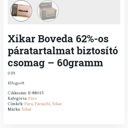
Xikar Boveda 62%-os
páratartalmat biztosító
csomag – 60gramm
0
Ft
Elfogyott
Cikkszám:
E-88015
Kategória:
Pára
Címkék:
Pára
,
Párásító
,
Xikar
Márka:
Xikar