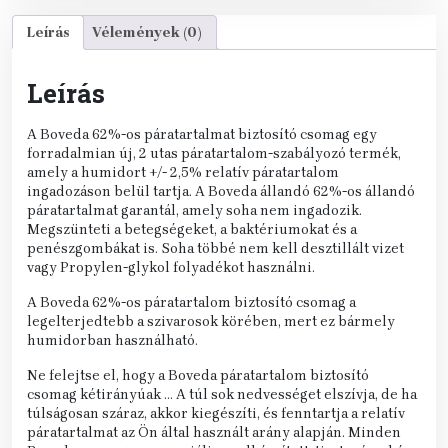
Leírás
Vélemények (0)
Leírás
A Boveda 62%-os páratartalmat biztosító csomag egy
forradalmian új, 2 utas páratartalom-szabályozó termék,
amely a humidort +/- 2,5% relatív páratartalom
ingadozáson belül tartja. A Boveda állandó 62%-os állandó
páratartalmat garantál, amely soha nem ingadozik.
Megszünteti a betegségeket, a baktériumokat és a
penészgombákat is. Soha többé nem kell desztillált vizet
vagy Propylen-glykol folyadékot használni.
A Boveda 62%-os páratartalom biztosító csomag a
legelterjedtebb a szivarosok körében, mert ez bármely
humidorban használható.
Ne felejtse el, hogy a Boveda páratartalom biztosító
csomag kétirányúak … A túl sok nedvességet elszívja, de ha
túlságosan száraz, akkor kiegészíti, és fenntartja a relatív
páratartalmat az Ön által használt arány alapján. Minden