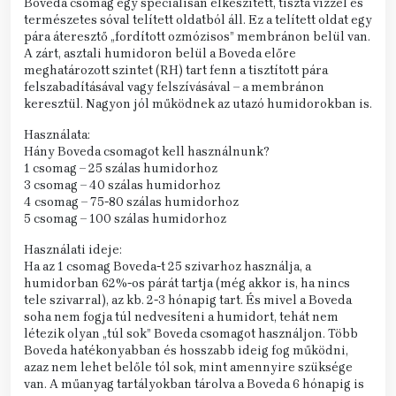
Boveda csomag egy speciálisan elkészített, tiszta vízzel és
természetes sóval telített oldatból áll. Ez a telített oldat egy
pára áteresztő „fordított ozmózisos” membránon belül van.
A zárt, asztali humidoron belül a Boveda előre
meghatározott szintet (RH) tart fenn a tisztított pára
felszabadításával vagy felszívásával – a membránon
keresztül. Nagyon jól működnek az utazó humidorokban is.
Használata:
Hány Boveda csomagot kell használnunk?
1 csomag – 25 szálas humidorhoz
3 csomag – 40 szálas humidorhoz
4 csomag – 75-80 szálas humidorhoz
5 csomag – 100 szálas humidorhoz
Használati ideje:
Ha az 1 csomag Boveda-t 25 szivarhoz használja, a
humidorban 62%-os párát tartja (még akkor is, ha nincs
tele szivarral), az kb. 2-3 hónapig tart. És mivel a Boveda
soha nem fogja túl nedvesíteni a humidort, tehát nem
létezik olyan „túl sok” Boveda csomagot használjon. Több
Boveda hatékonyabban és hosszabb ideig fog működni,
azaz nem lehet belőle tól sok, mint amennyire szüksége
van. A műanyag tartályokban tárolva a Boveda 6 hónapig is