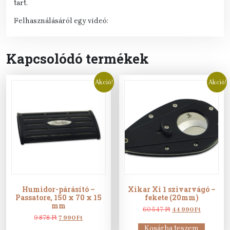
tart.
Felhasználásáról egy videó:
Kapcsolódó termékek
Akció!
Akció!
Humidor-párásító –
Xikar Xi 1 szivarvágó –
Passatore, 150 x 70 x 15
fekete (20mm)
mm
Original
Current
60 547
Ft
44 990
Ft
Original
Current
price
price
9 878
Ft
7 990
Ft
price
price
was:
is:
Kosárba teszem