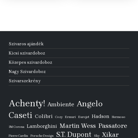
Szivaros ajándék
Kicsi szivardoboz
Közepes szivardoboz
Nagy Szivardoboz
Szivarszekrény
Achenty!
Angelo
Ambiente
Caseti
Colibri
Hadson
Cozy
Ermuri
Eurojet
Hermoso
Passatore
Martin Wess
Lamborghini
IM Corona
S.T. Dupont
Xikar
Pierre Cardin
Porsche Design
Sky