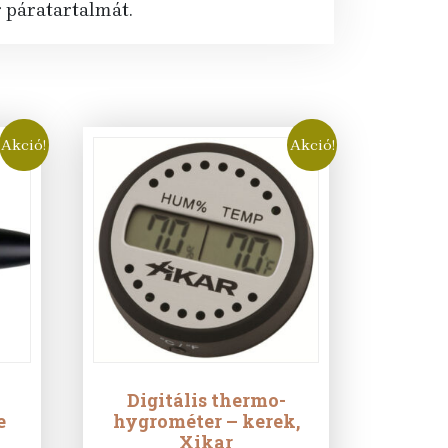
r páratartalmát.
Akció!
Akció!
Digitális thermo-
e
hygrométer – kerek,
Xikar