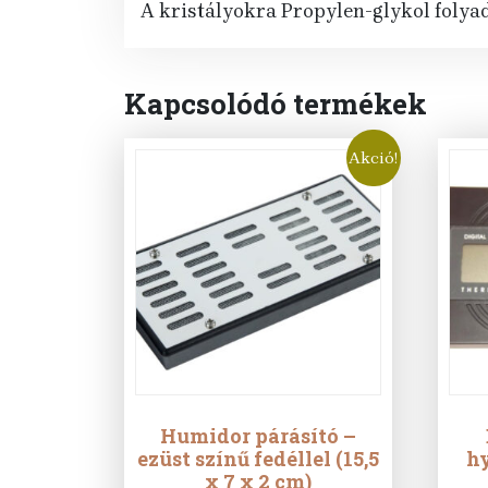
A kristályokra Propylen-glykol folyad
Kapcsolódó termékek
Akció!
Humidor párásító –
ezüst színű fedéllel (15,5
h
x 7 x 2 cm)