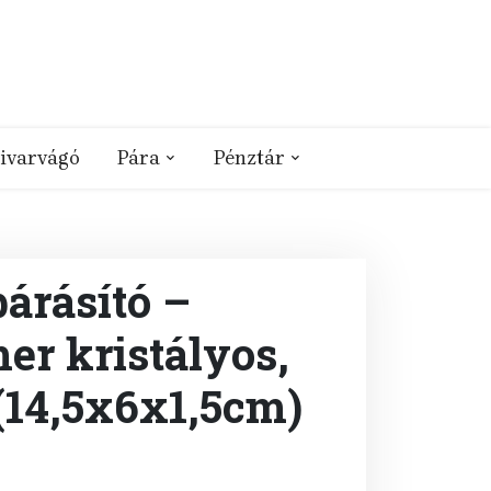
ivarvágó
Pára
Pénztár
árásító –
er kristályos,
(14,5x6x1,5cm)
t