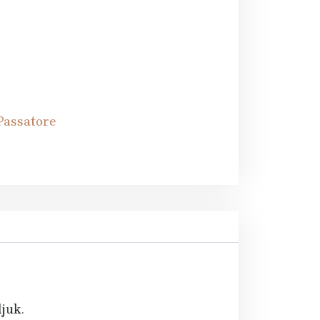
Passatore
juk.