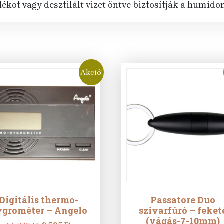
ékot vagy desztilált vizet öntve biztosítják a humido
Akció!
Digitális thermo-
Passatore Duo
ygrométer – Angelo
szivarfúró – feket
(vágás-7-10mm)