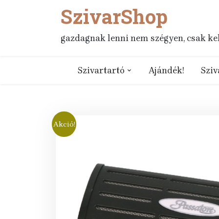
SzivarShop
Skip
to
content
gazdagnak lenni nem szégyen, csak kell
Szivartartó
Ajándék!
Sziv
Akció!