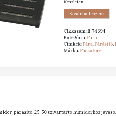
Készleten
was:
is:
8
5
Humidor-
Kosárba teszem
325 Ft.
295 Ft.
párásító
-
Cikkszám:
E-74694
akrylpolimer
Kategória:
Pára
kristályos,
Címkék:
Pára
,
Párásító
,
Passatore
Márka:
Passatore
(14,5x6x1,5cm)
mennyiség
idor-párásító. 25-50 szivartartó humidorhoz javasol