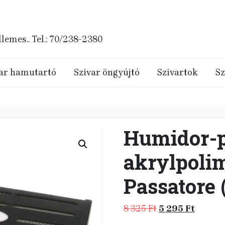
emes.. Tel.: 70/238-2380
ar hamutartó
Szivar öngyújtó
Szivartok
Sz
Humidor-p
akrylpolim
Passatore 
Original
Curren
8 325
Ft
5 295
Ft
price
price