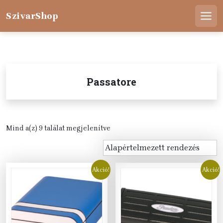
Skip
to
SzivarShop
Men
content
Passatore
Mind a(z) 9 találat megjelenítve
Akció!
Akció!