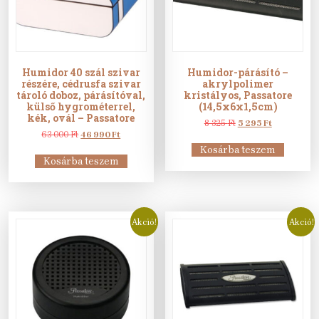
Humidor 40 szál szivar
Humidor-párásító –
részére, cédrusfa szivar
akrylpolimer
tároló doboz, párásítóval,
kristályos, Passatore
külső hygrométerrel,
(14,5x6x1,5cm)
kék, ovál – Passatore
Original
Current
8 325
Ft
5 295
Ft
Original
Current
price
price
63 000
Ft
46 990
Ft
price
price
was:
is:
Kosárba teszem
was:
is:
8
5
Kosárba teszem
63
46
325 Ft.
295 Ft.
000 Ft.
990 Ft.
Akció!
Akció!