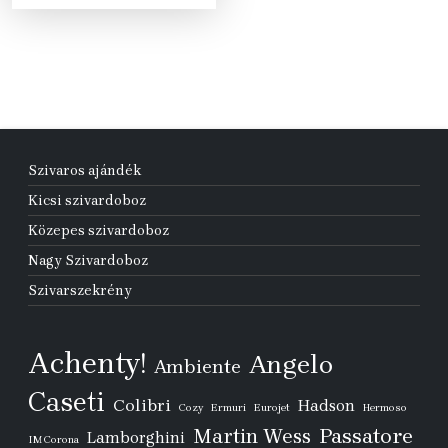
350 Ft.
990 Ft.
Szivaros ajándék
Kicsi szivardoboz
Közepes szivardoboz
Nagy Szivardoboz
Szivarszekrény
Achenty!
Angelo
Ambiente
Caseti
Colibri
Hadson
Cozy
Ermuri
Eurojet
Hermoso
Passatore
Martin Wess
Lamborghini
IM Corona