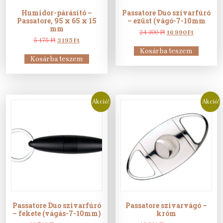
Humidor-párásító –
Passatore Duo szivarfúró
Passatore, 95 x 65 x 15
– ezüst (vágó-7-10mm
mm
Original
Current
24 300
Ft
16 990
Ft
Original
Current
price
price
5 175
Ft
3 195
Ft
price
price
was:
is:
Kosárba teszem
was:
is:
24
16
Kosárba teszem
5
3
300 Ft.
990 Ft.
175 Ft.
195 Ft.
Akció!
Akció!
Passatore Duo szivarfúró
Passatore szivarvágó –
– fekete (vágás-7-10mm)
króm