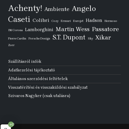
Achenty!
Angelo
Ambiente
Caseti
Colibri
Hadson
Cozy
Ermuri
Eurojet
Hermoso
Passatore
Martin Wess
Lamborghini
IM Corona
S.T. Dupont
Xikar
Pierre Cardin
Porsche Design
Sky
Zorr
Szállításról infók
Adatkezelési tájékoztató
Általános szerződési feltételek
Visszatérítési és visszaküldési szabályzat
Szivaros Nagyker (csak utalásra)
+0