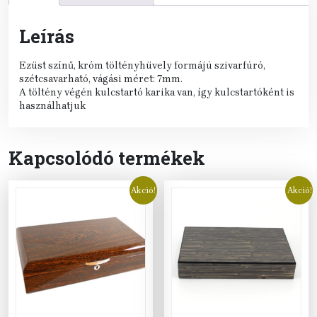
Leírás
Ezüst színű, króm töltényhüvely formájú szivarfúró,
szétcsavarható, vágási méret: 7mm.
A töltény végén kulcstartó karika van, így kulcstartóként is
használhatjuk
Kapcsolódó termékek
Akció!
Akció!