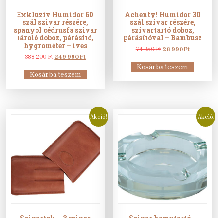
Exkluzív Humidor 60
Achenty! Humidor 30
szál szivar részére,
szál szivar részére,
spanyol cédrusfa szivar
szivartartó doboz,
tároló doboz, párásító,
párásítóval – Bambusz
hygrométer – íves
Original
Current
74 250
Ft
26 990
Ft
Original
Current
price
price
388 200
Ft
249 990
Ft
price
price
was:
is:
Kosárba teszem
was:
is:
74
26
Kosárba teszem
388
249
250 Ft.
990 Ft.
200 Ft.
990 Ft.
Akció!
Akció!
Szivartok – 3 szivar
Szivar hamutartó –