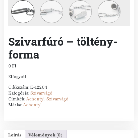
Szivarfúró – töltény-
forma
0
Ft
Elfogyott
Cikkszám:
E-12204
Kategória:
Szivarvágó
Címkék:
Achenty!
,
Szivarvágó
Márka:
Achenty!
Leírás
Vélemények (0)