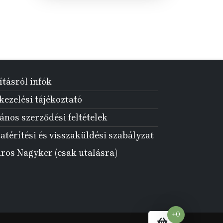
ításról infók
ezelési tájékoztató
ános szerződési feltételek
atérítési és visszaküldési szabályzat
aros Nagyker (csak utalásra)
+0