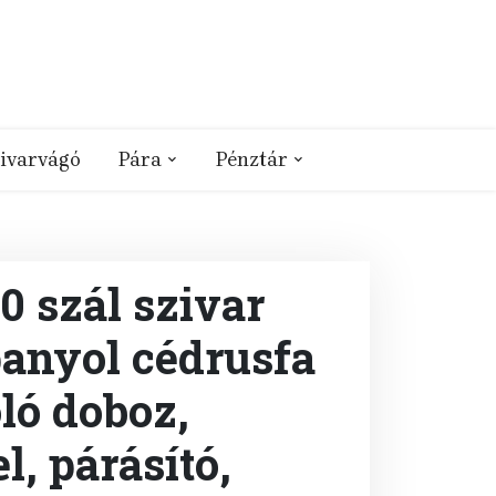
ivarvágó
Pára
Pénztár
 szál szivar
panyol cédrusfa
oló doboz,
l, párásító,