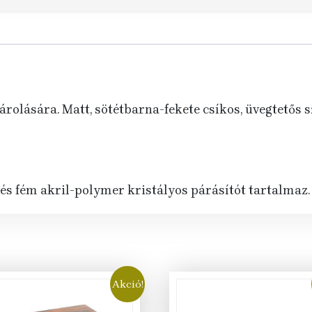
párásító,
hygrométer,
barna-
fekete
+
AJÁNDÉK
tárolására. Matt, sötétbarna-fekete csíkos, üvegtetős
szett
mennyiség
 és fém akril-polymer kristályos párásítót tartalmaz.
Akció!