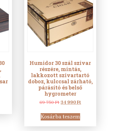
30
Humidor 30 szál szivar
,
részére, mintás,
,
lakkozott szivartartó
sar
doboz, kulccsal zárható,
párásító és belső
urrent
hygrometer
rice
:
Original
Current
69 750
Ft
34 990
Ft
6
price
price
90 Ft.
was:
is:
Kosárba teszem
69
34
750 Ft.
990 Ft.