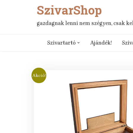
SzivarShop
Skip
to
content
gazdagnak lenni nem szégyen, csak kell
Szivartartó
Ajándék!
Sziv
Akció!