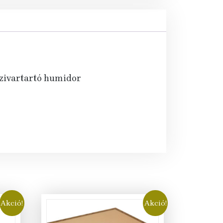
 szivartartó humidor
Akció!
Akció!