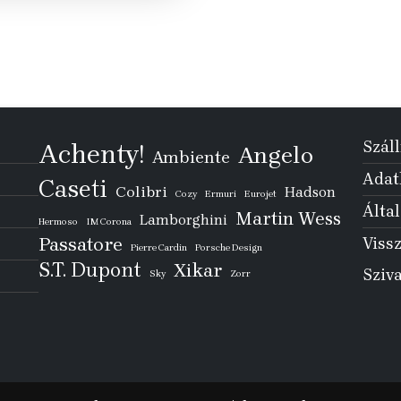
Száll
Achenty!
Angelo
Ambiente
Adatk
Caseti
Colibri
Hadson
Cozy
Ermuri
Eurojet
Által
Martin Wess
Lamborghini
Hermoso
IM Corona
Passatore
Vissz
Pierre Cardin
Porsche Design
S.T. Dupont
Xikar
Sziv
Sky
Zorr