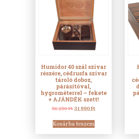
Humidor 40 szál szivar
részére, cédrusfa szivar
tároló doboz,
cé
párásítóval,
hygrométerrel – fekete
pá
+ AJÁNDÉK szett!
Original
Current
56 250
Ft
31 990
Ft
price
price
was:
is:
Kosárba teszem
56
31
250 Ft.
990 Ft.