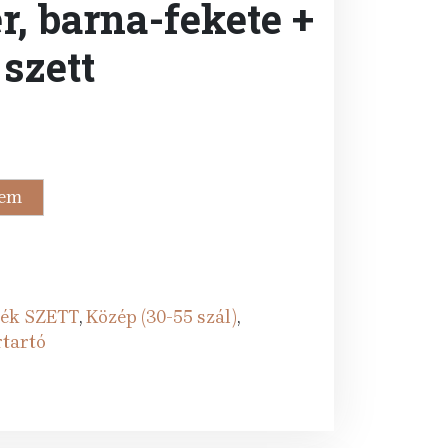
, barna-fekete +
szett
rent
ce
zem
Ft.
ék SZETT
,
Közép (30-55 szál)
,
rtartó