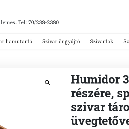
emes.. Tel.: 70/238-2380
ar hamutartó
Szivar öngyújtó
Szivartok
Sz
Humidor 30
részére, s
szivar tár
üvegtetőve