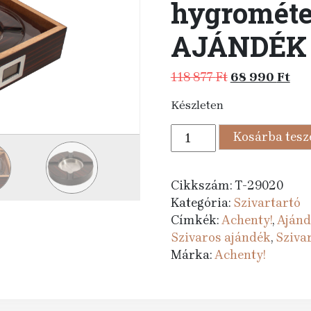
hygrométer
AJÁNDÉK 
Original
Cur
118 877
Ft
68 990
Ft
price
pri
Készleten
was:
is:
118
68
Humidor
Kosárba tes
877 Ft.
990 
30
szál
szivar
Cikkszám:
T-29020
részére,
Kategória:
Szivartartó
spanyol
Címkék:
Achenty!
,
Ajánd
cédrusfa
Szivaros ajándék
,
Sziva
szivar
Márka:
Achenty!
tároló
doboz,
üvegtetővel,