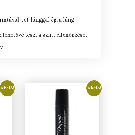
tával. Jet-lánggal ég, a láng
lehetővé teszi a szint ellenőrzését.
a.
Akció!
Akció!