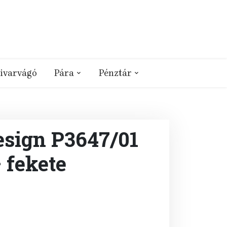
ivarvágó
Pára
Pénztár
esign P3647/01
 fekete