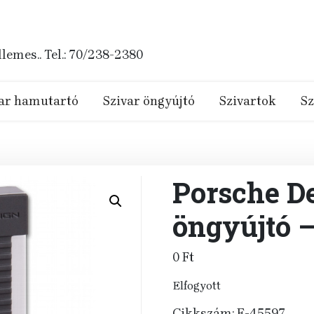
emes.. Tel.: 70/238-2380
ar hamutartó
Szivar öngyújtó
Szivartok
Sz
Porsche D
öngyújtó –
0
Ft
Elfogyott
Cikkszám:
E-45597