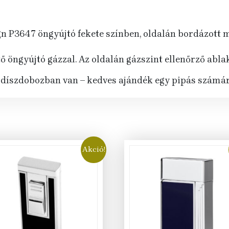
 P3647 öngyújtó fekete színben, oldalán bordázott min
 öngyújtó gázzal. Az oldalán gázszint ellenőrző ablak 
díszdobozban van – kedves ajándék egy pipás számár
Akció!