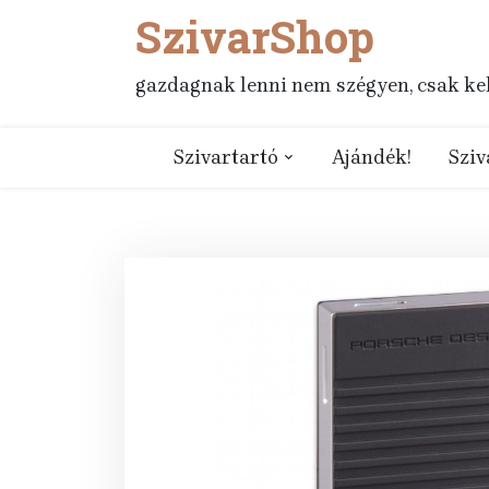
SzivarShop
Skip
to
content
gazdagnak lenni nem szégyen, csak kell
Szivartartó
Ajándék!
Sziv