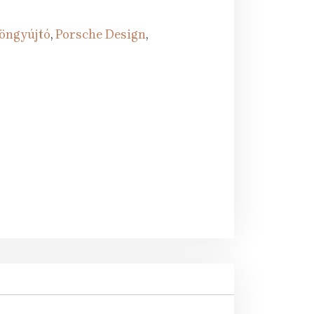
 öngyújtó
,
Porsche Design
,