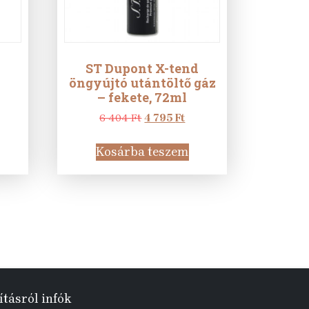
ST Dupont X-tend
öngyújtó utántöltő gáz
– fekete, 72ml
urrent
Original
Current
6 404
Ft
4 795
Ft
rice
price
price
:
was:
is:
Kosárba teszem
6
6
4
90 Ft.
404 Ft.
795 Ft.
ításról infók