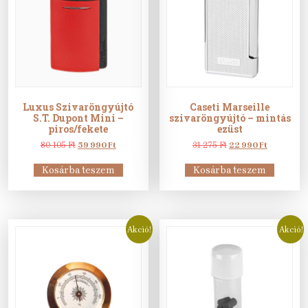
Luxus Szivaröngyújtó
Caseti Marseille
S.T. Dupont Mini –
szivaröngyújtó – mintás
piros/fekete
ezüst
Original
Current
Original
Current
80 105
Ft
59 990
Ft
31 275
Ft
22 990
Ft
price
price
price
price
was:
is:
was:
is:
Kosárba teszem
Kosárba teszem
80
59
31
22
105 Ft.
990 Ft.
275 Ft.
990 Ft.
Akció!
Akció!