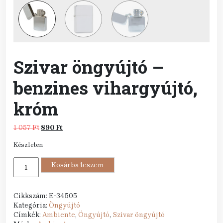
Szivar öngyújtó –
benzines vihargyújtó,
króm
Original
Current
1 057
Ft
890
Ft
price
price
Készleten
was:
is:
1
890 Ft.
Szivar
057 Ft.
Kosárba teszem
öngyújtó
-
benzines
Cikkszám:
E-34505
vihargyújtó,
Kategória:
Öngyújtó
króm
Címkék:
Ambiente
,
Öngyújtó
,
Szivar öngyújtó
mennyiség