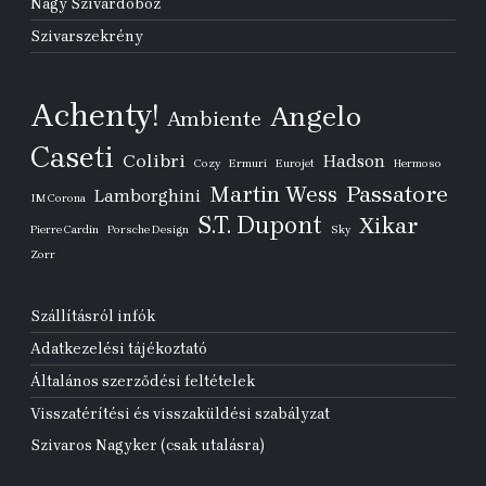
Nagy Szivardoboz
Szivarszekrény
Achenty!
Angelo
Ambiente
Caseti
Colibri
Hadson
Cozy
Ermuri
Eurojet
Hermoso
Passatore
Martin Wess
Lamborghini
IM Corona
S.T. Dupont
Xikar
Pierre Cardin
Porsche Design
Sky
Zorr
Szállításról infók
Adatkezelési tájékoztató
Általános szerződési feltételek
Visszatérítési és visszaküldési szabályzat
Szivaros Nagyker (csak utalásra)