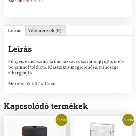
Márka:
Ambiente
Leírás
Vélemények (0)
Leírás
Fényes, ezüst színű, króm, tűzköves szivar öngyújtó, mely
benzinnel tölthető. Klasszikus megjelenésű, minőségi
vihargyújtó.
Méretei 5,7 x 3,7 x 1,2 cm
Kapcsolódó termékek
Akció!
Akció!