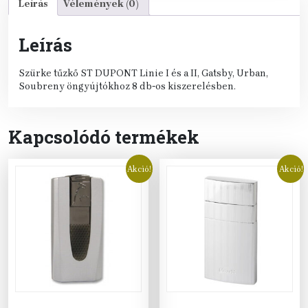
Leírás
Vélemények (0)
Leírás
Szürke tűzkő ST DUPONT Linie I és a II, Gatsby, Urban,
Soubreny öngyújtókhoz 8 db-os kiszerelésben.
Kapcsolódó termékek
Akció!
Akció!