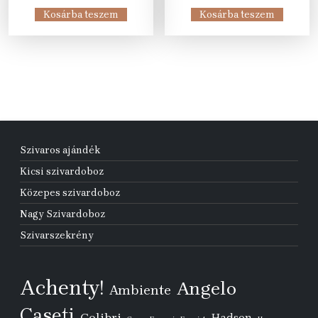
was:
is:
was:
is:
Kosárba teszem
Kosárba teszem
31
22
80
59
275 Ft.
990 Ft.
105 Ft.
990 Ft.
Szivaros ajándék
Kicsi szivardoboz
Közepes szivardoboz
Nagy Szivardoboz
Szivarszekrény
Achenty!
Angelo
Ambiente
Caseti
Colibri
Hadson