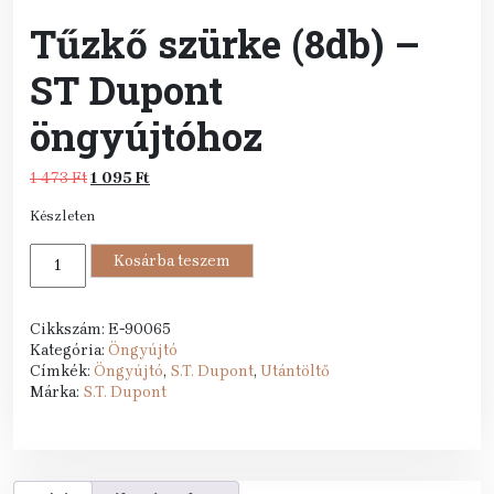
Tűzkő szürke (8db) –
ST Dupont
öngyújtóhoz
Original
Current
1 473
Ft
1 095
Ft
price
price
Készleten
was:
is:
1
1
Tűzkő
473 Ft.
Kosárba teszem
095 Ft.
szürke
(8db)
-
Cikkszám:
E-90065
ST
Kategória:
Öngyújtó
Dupont
Címkék:
Öngyújtó
,
S.T. Dupont
,
Utántöltő
öngyújtóhoz
Márka:
S.T. Dupont
mennyiség