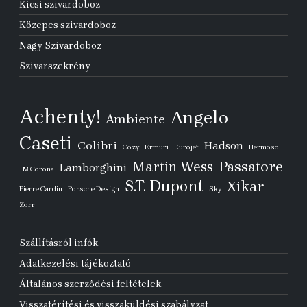
Kicsi szivardoboz
Közepes szivardoboz
Nagy Szivardoboz
Szivarszekrény
Achenty!
Angelo
Ambiente
Caseti
Colibri
Hadson
Cozy
Ermuri
Eurojet
Hermoso
Passatore
Martin Wess
Lamborghini
IM Corona
S.T. Dupont
Xikar
Pierre Cardin
Porsche Design
Sky
Zorr
Szállításról infók
Adatkezelési tájékoztató
Általános szerződési feltételek
Visszatérítési és visszaküldési szabályzat