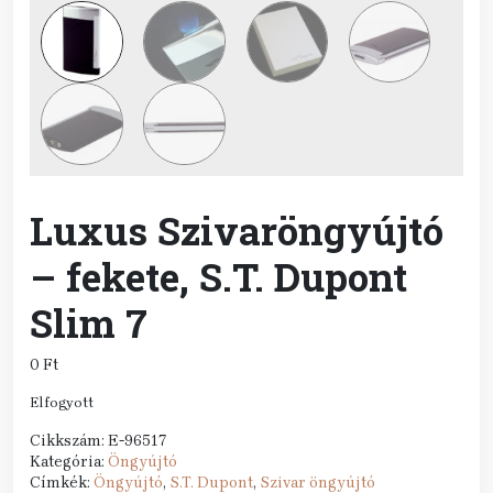
Luxus Szivaröngyújtó
– fekete, S.T. Dupont
Slim 7
0
Ft
Elfogyott
Cikkszám:
E-96517
Kategória:
Öngyújtó
Címkék:
Öngyújtó
,
S.T. Dupont
,
Szivar öngyújtó