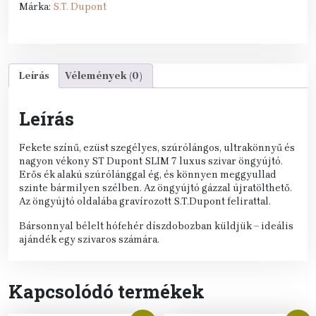
Márka:
S.T. Dupont
Leírás
Vélemények (0)
Leírás
Fekete színű, ezüst szegélyes, szúrólángos, ultrakönnyű és
nagyon vékony ST Dupont SLIM 7 luxus szivar öngyújtó.
Erős ék alakú szúrólánggal ég, és könnyen meggyullad
szinte bármilyen szélben. Az öngyújtó gázzal újratölthető.
Az öngyújtó oldalába gravírozott S.T.Dupont felirattal.
Bársonnyal bélelt hófehér díszdobozban küldjük – ideális
ajándék egy szivaros számára.
Kapcsolódó termékek