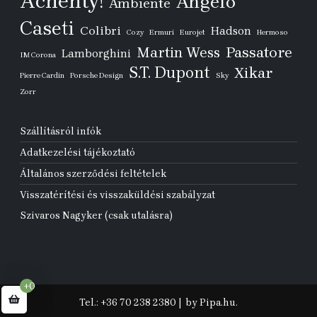
Achenty!
Angelo
Ambiente
Caseti
Colibri
Hadson
Cozy
Ermuri
Eurojet
Hermoso
Passatore
Martin Wess
Lamborghini
IM Corona
S.T. Dupont
Xikar
Pierre Cardin
Porsche Design
Sky
Zorr
Szállításról infók
Adatkezelési tájékoztató
Általános szerződési feltételek
Visszatérítési és visszaküldési szabályzat
Szivaros Nagyker (csak utalásra)
+0
Tel.: +36 70 238 2380
|
by Pipa.hu.