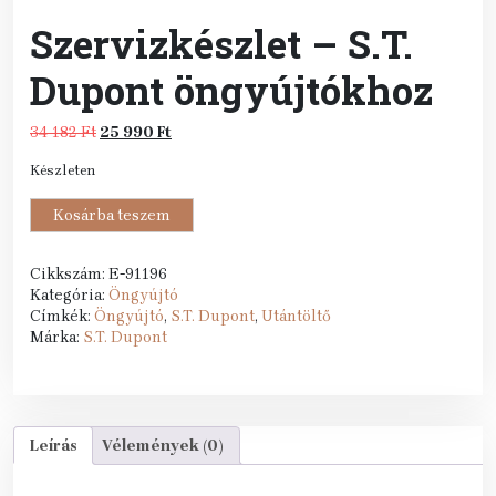
Szervizkészlet – S.T.
Dupont öngyújtókhoz
Original
Current
34 182
Ft
25 990
Ft
price
price
Készleten
was:
is:
34
25
Szervizkészlet
Kosárba teszem
182 Ft.
990 Ft.
-
S.T.
Dupont
Cikkszám:
E-91196
öngyújtókhoz
Kategória:
Öngyújtó
mennyiség
Címkék:
Öngyújtó
,
S.T. Dupont
,
Utántöltő
Márka:
S.T. Dupont
Leírás
Vélemények (0)