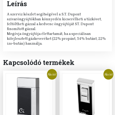
Leírás
A szerviz készlet segítségével a S.T. Dupont
szivaröngyújtókban könnyedén kicserélheti a tűzkövet,
feltöltheti gázzal a kedvenc öngyújtóját ST. Dupont
finomított gázzal.
Megóvja öngyújtója élettartamát, ha a speciálisan
kifejlesztett gázkeveréket (22% propánt, 54% butánt, 22%
izo-bután) használja.
Kapcsolódó termékek
Akció!
Akció!