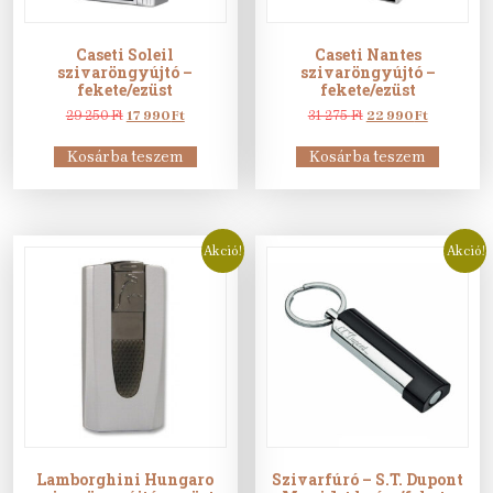
Caseti Soleil
Caseti Nantes
szivaröngyújtó –
szivaröngyújtó –
fekete/ezüst
fekete/ezüst
Original
Current
Original
Current
29 250
Ft
17 990
Ft
31 275
Ft
22 990
Ft
price
price
price
price
was:
is:
was:
is:
Kosárba teszem
Kosárba teszem
29
17
31
22
250 Ft.
990 Ft.
275 Ft.
990 Ft.
Akció!
Akció!
Lamborghini Hungaro
Szivarfúró – S.T. Dupont