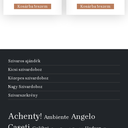
was:
is:
was:
is:
Kosárba teszem
Kosárba teszem
4
3
15
13
307 Ft.
000 Ft.
210 Ft.
490 Ft.
Szivaros ajándék
Kicsi szivardoboz
Közepes szivardoboz
Nagy Szivardoboz
Szivarszekrény
Achenty!
Angelo
Ambiente
Caseti