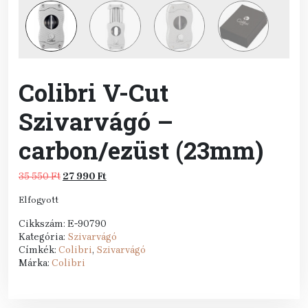
Colibri V-Cut
Szivarvágó –
carbon/ezüst (23mm)
Original
Current
35 550
Ft
27 990
Ft
price
price
Elfogyott
was:
is:
35
27
Cikkszám:
E-90790
550 Ft.
990 Ft.
Kategória:
Szivarvágó
Címkék:
Colibri
,
Szivarvágó
Márka:
Colibri