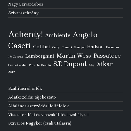
Nagy Szivardoboz
Szivarszekrény
Achenty!
Angelo
Ambiente
Caseti
Colibri
Hadson
Cozy
Ermuri
Eurojet
Hermoso
Passatore
Martin Wess
Lamborghini
IM Corona
S.T. Dupont
Xikar
Pierre Cardin
Porsche Design
Sky
Zorr
Szállításról infók
Adatkezelési tájékoztató
Általános szerződési feltételek
Visszatérítési és visszaküldési szabályzat
Szivaros Nagyker (csak utalásra)