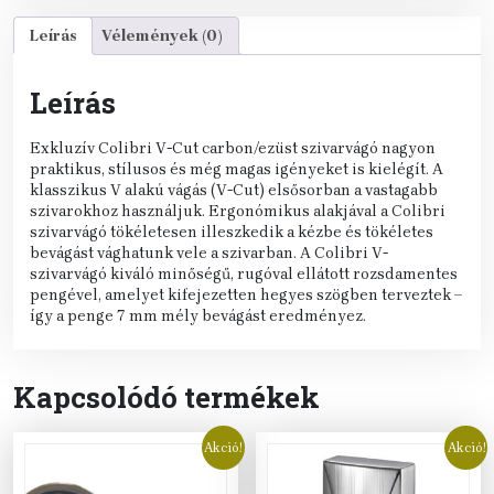
Leírás
Vélemények (0)
Leírás
Exkluzív Colibri V-Cut carbon/ezüst szivarvágó nagyon
praktikus, stílusos és még magas igényeket is kielégít. A
klasszikus V alakú vágás (V-Cut) elsősorban a vastagabb
szivarokhoz használjuk. Ergonómikus alakjával a Colibri
szivarvágó tökéletesen illeszkedik a kézbe és tökéletes
bevágást vághatunk vele a szivarban. A Colibri V-
szivarvágó kiváló minőségű, rugóval ellátott rozsdamentes
pengével, amelyet kifejezetten hegyes szögben terveztek –
így a penge 7 mm mély bevágást eredményez.
Kapcsolódó termékek
Akció!
Akció!