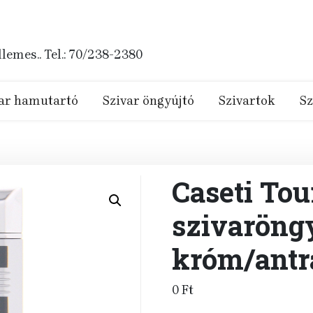
emes.. Tel.: 70/238-2380
ar hamutartó
Szivar öngyújtó
Szivartok
Sz
Caseti Tou
szivaröng
króm/antr
0
Ft