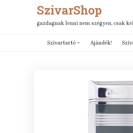
SzivarShop
Skip
to
content
gazdagnak lenni nem szégyen, csak kell
Szivartartó
Ajándék!
Sziv