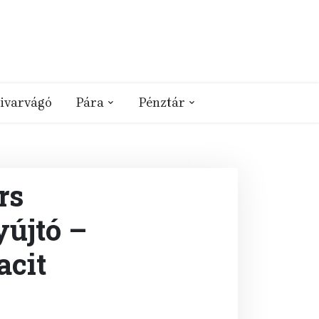
ivarvágó
Pára
Pénztár
rs
yújtó –
acit