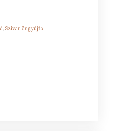
ó
,
Szivar öngyújtó