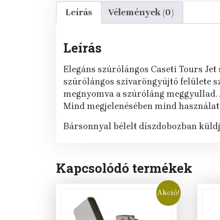
Leírás
Vélemények (0)
Leírás
Elegáns szúrólángos Caseti Tours Jet s
szúrólángos szivaröngyújtó felülete s
megnyomva a szúróláng meggyullad. Az
Mind megjelenésében mind használat
Bársonnyal bélelt díszdobozban küld
Kapcsolódó termékek
Akció!