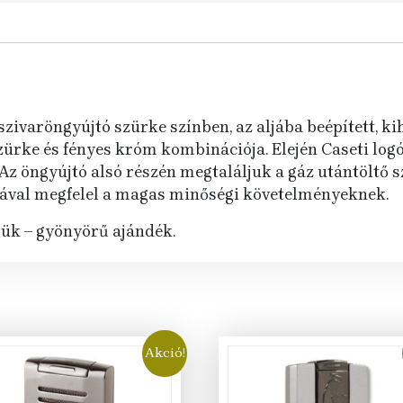
zivaröngyújtó szürke színben, az aljába beépített, ki
zürke és fényes króm kombinációja. Elején Caseti logó
 öngyújtó alsó részén megtaláljuk a gáz utántöltő sz
ával megfelel a magas minőségi követelményeknek.
jük – gyönyörű ajándék.
Akció!