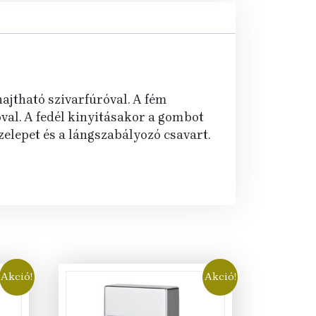
hajtható szivarfúróval. A fém
val. A fedél kinyitásakor a gombot
elepet és a lángszabályozó csavart.
Akció!
Akció!