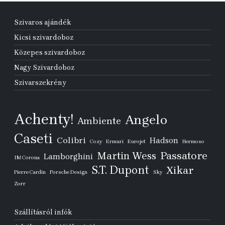
Szivaros ajándék
Kicsi szivardoboz
Közepes szivardoboz
Nagy Szivardoboz
Szivarszekrény
Achenty!
Angelo
Ambiente
Caseti
Colibri
Hadson
Cozy
Ermuri
Eurojet
Hermoso
Passatore
Martin Wess
Lamborghini
IM Corona
S.T. Dupont
Xikar
Pierre Cardin
Porsche Design
Sky
Zorr
Szállításról infók