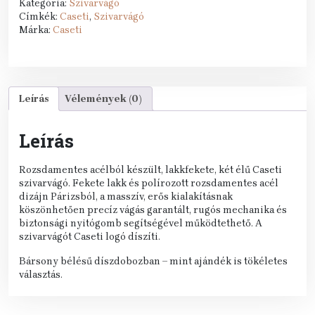
Kategória:
Szivarvágó
Címkék:
Caseti
,
Szivarvágó
Márka:
Caseti
Leírás
Vélemények (0)
Leírás
Rozsdamentes acélból készült, lakkfekete, két élű Caseti
szivarvágó. Fekete lakk és polírozott rozsdamentes acél
dizájn Párizsból, a masszív, erős kialakításnak
köszönhetően precíz vágás garantált, rugós mechanika és
biztonsági nyitógomb segítségével működtethető. A
szivarvágót Caseti logó díszíti.
Bársony bélésű díszdobozban – mint ajándék is tökéletes
választás.