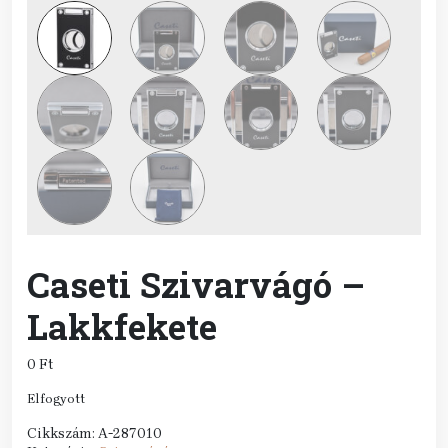
Caseti Szivarvágó –
Lakkfekete
0
Ft
Elfogyott
Cikkszám:
A-287010