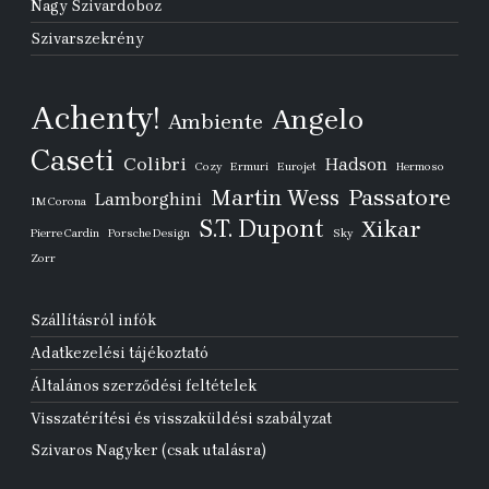
Nagy Szivardoboz
Szivarszekrény
Achenty!
Angelo
Ambiente
Caseti
Colibri
Hadson
Cozy
Ermuri
Eurojet
Hermoso
Passatore
Martin Wess
Lamborghini
IM Corona
S.T. Dupont
Xikar
Pierre Cardin
Porsche Design
Sky
Zorr
Szállításról infók
Adatkezelési tájékoztató
Általános szerződési feltételek
Visszatérítési és visszaküldési szabályzat
Szivaros Nagyker (csak utalásra)