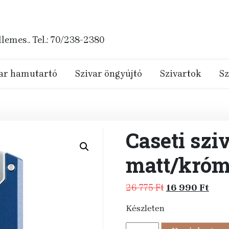
emes.. Tel.: 70/238-2380
ar hamutartó
Szivar öngyújtó
Szivartok
Sz
Caseti szi
matt/kró
Original
Curr
26 775
Ft
16 990
Ft
price
pric
Készleten
was:
is:
26
16
Caseti