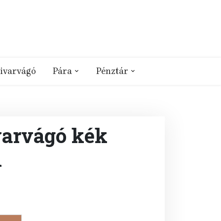
ivarvágó
Pára
Pénztár
varvágó kék
m
ent
e