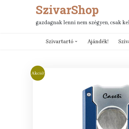
SzivarShop
Skip
to
content
gazdagnak lenni nem szégyen, csak kell
Szivartartó
Ajándék!
Sziv
Akció!