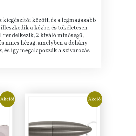
k kiegészítői között, és a legmagasabb
illeszkedik a kézbe, és tökéletesen
l rendelkezik, 2 kiváló minőségű,
 és nincs hézag, amelyben a dohány
k, és így megalapozzák a szivarozás
Akció!
Akció!