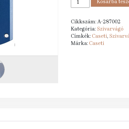
Kosárba tes
775 Ft.
990 F
szivarvágó
kék
matt/króm
Cikkszám:
A-287002
mennyiség
Kategória:
Szivarvágó
Címkék:
Caseti
,
Szivarv
Márka:
Caseti