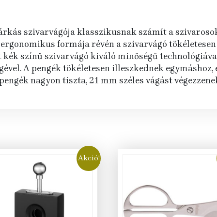
márkás szivarvágója klasszikusnak számít a szivaroso
és ergonomikus formája révén a szivarvágó tökéletesen 
tt kék színű szivarvágó kiváló minőségű technológiáva
gével. A pengék tökéletesen illeszkednek egymáshoz,
 pengék nagyon tiszta, 21 mm széles vágást végezzene
Akció!