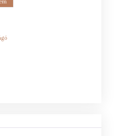
zem
t.
ágó