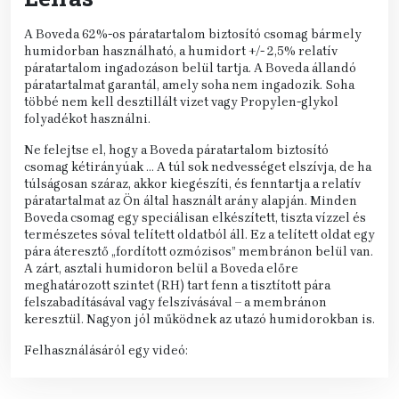
A Boveda 62%-os páratartalom biztosító csomag bármely
humidorban használható, a humidort +/- 2,5% relatív
páratartalom ingadozáson belül tartja. A Boveda állandó
páratartalmat garantál, amely soha nem ingadozik. Soha
többé nem kell desztillált vizet vagy Propylen-glykol
folyadékot használni.
Ne felejtse el, hogy a Boveda páratartalom biztosító
csomag kétirányúak … A túl sok nedvességet elszívja, de ha
túlságosan száraz, akkor kiegészíti, és fenntartja a relatív
páratartalmat az Ön által használt arány alapján. Minden
Boveda csomag egy speciálisan elkészített, tiszta vízzel és
természetes sóval telített oldatból áll. Ez a telített oldat egy
pára áteresztő „fordított ozmózisos” membránon belül van.
A zárt, asztali humidoron belül a Boveda előre
meghatározott szintet (RH) tart fenn a tisztított pára
felszabadításával vagy felszívásával – a membránon
keresztül. Nagyon jól működnek az utazó humidorokban is.
Felhasználásáról egy videó: