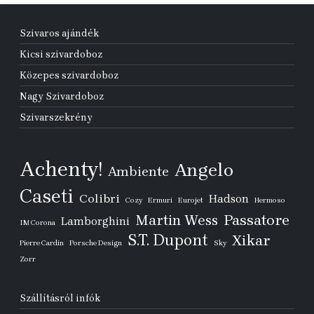
Szivaros ajándék
Kicsi szivardoboz
Közepes szivardoboz
Nagy Szivardoboz
Szivarszekrény
Achenty!
Angelo
Ambiente
Caseti
Colibri
Hadson
Cozy
Ermuri
Eurojet
Hermoso
Passatore
Martin Wess
Lamborghini
IM Corona
S.T. Dupont
Xikar
Pierre Cardin
Porsche Design
Sky
Zorr
Szállításról infók