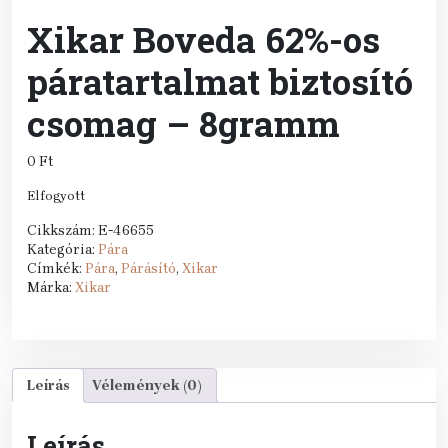
Xikar Boveda 62%-os
páratartalmat biztosító
csomag – 8gramm
0
Ft
Elfogyott
Cikkszám:
E-46655
Kategória:
Pára
Címkék:
Pára
,
Párásító
,
Xikar
Márka:
Xikar
Leírás
Vélemények (0)
Leírás