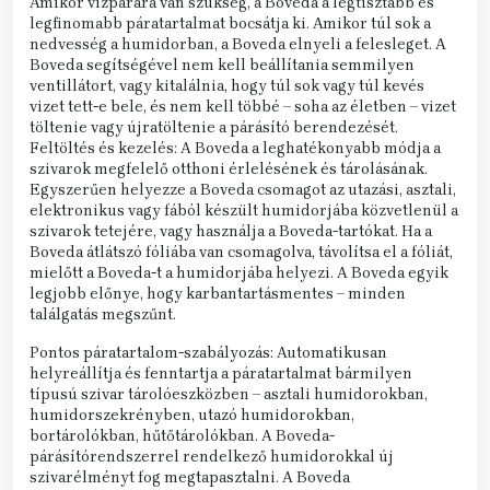
Amikor vízpárára van szükség, a Boveda a legtisztább és
legfinomabb páratartalmat bocsátja ki. Amikor túl sok a
nedvesség a humidorban, a Boveda elnyeli a felesleget. A
Boveda segítségével nem kell beállítania semmilyen
ventillátort, vagy kitalálnia, hogy túl sok vagy túl kevés
vizet tett-e bele, és nem kell többé – soha az életben – vizet
töltenie vagy újratöltenie a párásító berendezését.
Feltöltés és kezelés: A Boveda a leghatékonyabb módja a
szivarok megfelelő otthoni érlelésének és tárolásának.
Egyszerűen helyezze a Boveda csomagot az utazási, asztali,
elektronikus vagy fából készült humidorjába közvetlenül a
szivarok tetejére, vagy használja a Boveda-tartókat. Ha a
Boveda átlátszó fóliába van csomagolva, távolítsa el a fóliát,
mielőtt a Boveda-t a humidorjába helyezi. A Boveda egyik
legjobb előnye, hogy karbantartásmentes – minden
találgatás megszűnt.
Pontos páratartalom-szabályozás: Automatikusan
helyreállítja és fenntartja a páratartalmat bármilyen
típusú szivar tárolóeszközben – asztali humidorokban,
humidorszekrényben, utazó humidorokban,
bortárolókban, hűtőtárolókban. A Boveda-
párásítórendszerrel rendelkező humidorokkal új
szivarélményt fog megtapasztalni. A Boveda