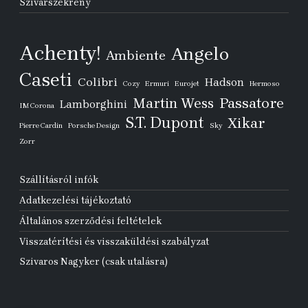
Szivarszekrény
Achenty!
Angelo
Ambiente
Caseti
Colibri
Hadson
Cozy
Ermuri
Eurojet
Hermoso
Passatore
Martin Wess
Lamborghini
IM Corona
S.T. Dupont
Xikar
Pierre Cardin
Porsche Design
Sky
Zorr
Szállításról infók
Adatkezelési tájékoztató
Általános szerződési feltételek
Visszatérítési és visszaküldési szabályzat
Szivaros Nagyker (csak utalásra)