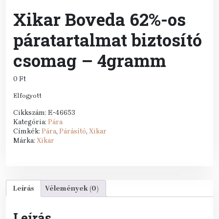
Xikar Boveda 62%-os
páratartalmat biztosító
csomag – 4gramm
0
Ft
Elfogyott
Cikkszám:
E-46653
Kategória:
Pára
Címkék:
Pára
,
Párásító
,
Xikar
Márka:
Xikar
Leírás
Vélemények (0)
Leírás