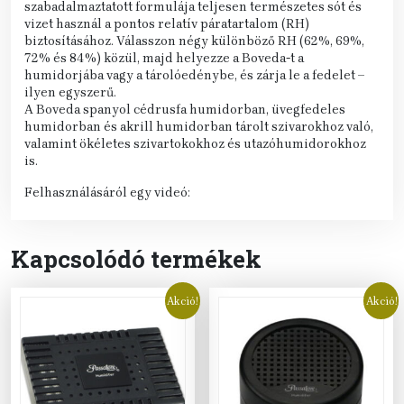
szabadalmaztatott formulája teljesen természetes sót és
vizet használ a pontos relatív páratartalom (RH)
biztosításához. Válasszon négy különböző RH (62%, 69%,
72% és 84%) közül, majd helyezze a Boveda-t a
humidorjába vagy a tárolóedénybe, és zárja le a fedelet –
ilyen egyszerű.
A Boveda spanyol cédrusfa humidorban, üvegfedeles
humidorban és akrill humidorban tárolt szivarokhoz való,
valamint ökéletes szivartokokhoz és utazóhumidorokhoz
is.
Felhasználásáról egy videó:
Kapcsolódó termékek
Akció!
Akció!