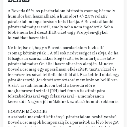
A Boveda 62%-os páratartalom biztosító csomag bármely
humidorban használható, a humidort +/- 2,5% relatív
páratartalom ingadozáson belül tartja. A Boveda állandó
páratartalmat garantál, amely soha nem ingadozik. Soha
többé nem kell desztillált vizet vagy Propylen-glykol
folyadékot használni.
Ne felejtse el, hogy a Boveda páratartalom biztosító
csomag kétirányúak … A túl sok nedvességet elszívja, de ha
túlságosan száraz, akkor kiegészíti, és fenntartja a relatív
páratartalmat az Ön által használt arány alapján. Minden
Boveda csomag egy speciálisan elkészített, tiszta vízzel és
természetes sóval telített oldatból áll. Ez a telített oldat egy
pára áteresztő „fordított ozmózisos” membránon belül van.
A zárt, asztali humidoron belül a Boveda előre
meghatározott szintet (RH) tart fenn a tisztított pára
felszabadításával vagy felszívásával – a membránon
keresztül. Nagyon jól működnek az utazó humidorokban is.
HOGYAN MŰKÖDIK?
A szabadalmaztatott kétirányú páratartalom-szabályozású
Boveda csomagok kompenzálják a párásítóban lévő levegőt.