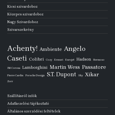
Kicsi szivardoboz
Közepes szivardoboz
Nagy Szivardoboz
Szivarszekrény
Achenty!
Angelo
Ambiente
Caseti
Colibri
Hadson
Cozy
Ermuri
Eurojet
Hermoso
Passatore
Martin Wess
Lamborghini
IM Corona
S.T. Dupont
Xikar
Pierre Cardin
Porsche Design
Sky
Zorr
Szállításról infók
Adatkezelési tájékoztató
Általános szerződési feltételek