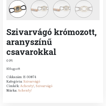
Szivarvágó krómozott,
aranyszínű
csavarokkal
0
Ft
Elfogyott
Cikkszám:
E-30874
Kategória:
Szivarvágó
Címkék:
Achenty!
,
Szivarvágó
Márka:
Achenty!