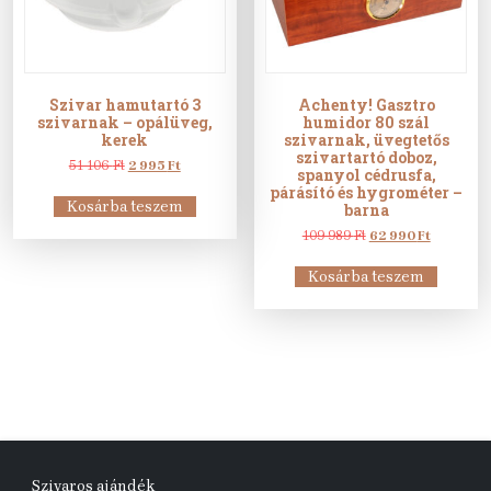
Szivar hamutartó 3
Achenty! Gasztro
szivarnak – opálüveg,
humidor 80 szál
kerek
szivarnak, üvegtetős
szivartartó doboz,
Original
Current
51 106
Ft
2 995
Ft
spanyol cédrusfa,
price
price
párásító és hygrométer –
was:
is:
Kosárba teszem
barna
51
2
106 Ft.
995 Ft.
Original
Current
109 989
Ft
62 990
Ft
price
price
was:
is:
Kosárba teszem
109
62
989 Ft.
990 Ft.
Szivaros ajándék