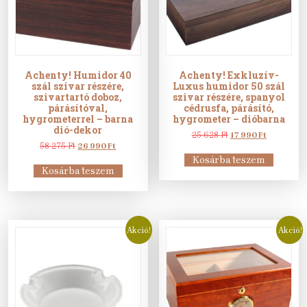
Achenty! Humidor 40
Achenty! Exkluzív-
szál szivar részére,
Luxus humidor 50 szál
szivartartó doboz,
szivar részére, spanyol
párásítóval,
cédrusfa, párásító,
hygrometerrel – barna
hygrometer – dióbarna
dió-dekor
Original
Current
25 628
Ft
17 990
Ft
Original
Current
price
price
58 275
Ft
26 990
Ft
price
price
was:
is:
Kosárba teszem
was:
is:
25
17
Kosárba teszem
58
26
628 Ft.
990 Ft.
275 Ft.
990 Ft.
Akció!
Akció!