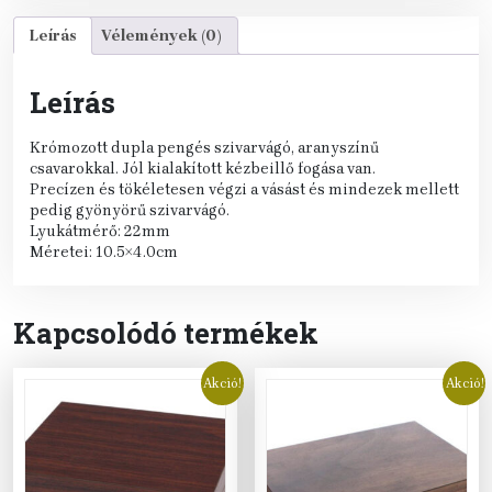
Leírás
Vélemények (0)
Leírás
Krómozott dupla pengés szivarvágó, aranyszínű
csavarokkal. Jól kialakított kézbeillő fogása van.
Precízen és tökéletesen végzi a vásást és mindezek mellett
pedig gyönyörű szivarvágó.
Lyukátmérő: 22mm
Méretei: 10.5×4.0cm
Kapcsolódó termékek
Akció!
Akció!