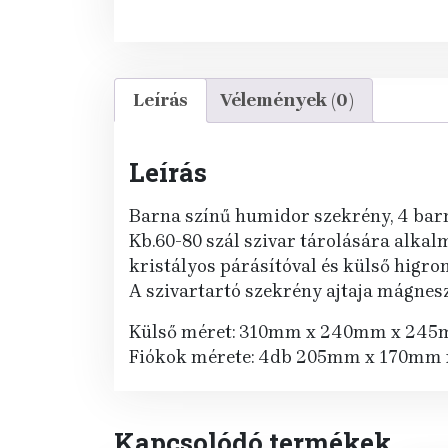
Leírás
Vélemények (0)
Leírás
Barna színű humidor szekrény, 4 barna
Kb.60-80 szál szivar tárolására alka
kristályos párásítóval és külső higrom
A szivartartó szekrény ajtaja mágnes
Külső méret: 310mm x 240mm x 24
Fiókok mérete: 4db 205mm x 170mm
Kapcsolódó termékek