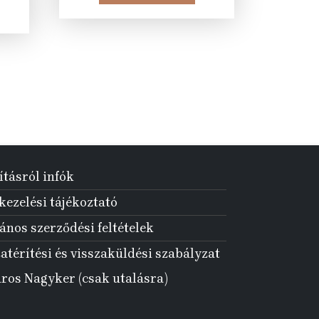
:
179
134
6
550 Ft.
990 Ft.
90 Ft.
ításról infók
ezelési tájékoztató
ános szerződési feltételek
atérítési és visszaküldési szabályzat
aros Nagyker (csak utalásra)