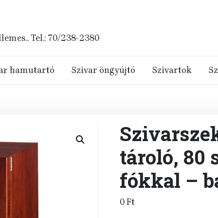
emes.. Tel.: 70/238-2380
ar hamutartó
Szivar öngyújtó
Szivartok
Sz
Szivarszek
tároló, 80 
fókkal – b
0
Ft