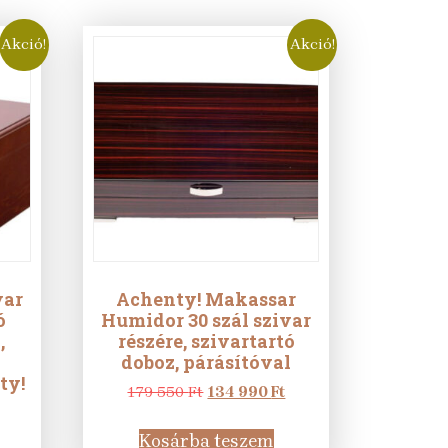
Akció!
Akció!
var
Achenty! Makassar
ó
Humidor 30 szál szivar
,
részére, szivartartó
doboz, párásítóval
ty!
Original
Current
179 550
Ft
134 990
Ft
urrent
price
price
rice
was:
is:
Kosárba teszem