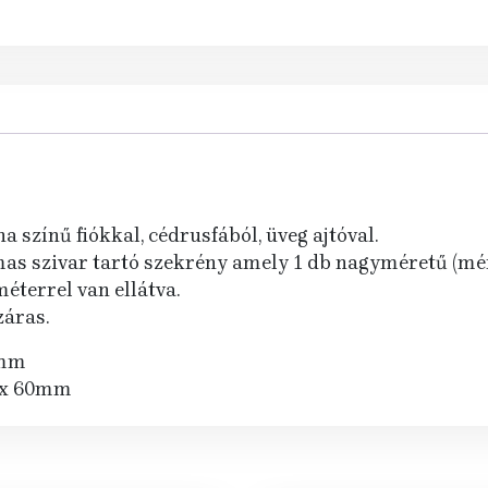
 színű fiókkal, cédrusfából, üveg ajtóval.
lmas szivar tartó szekrény amely 1 db nagyméretű (mé
éterrel van ellátva.
záras.
5mm
 x 60mm