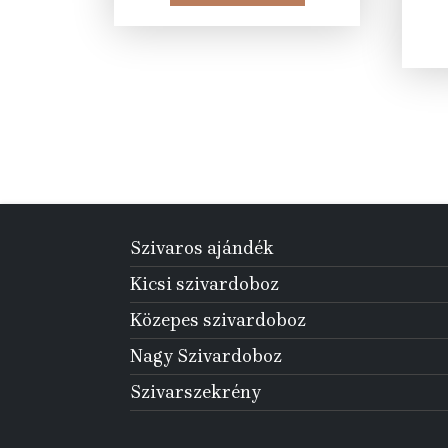
67
41
275 Ft.
990 Ft.
Szivaros ajándék
Kicsi szivardoboz
Közepes szivardoboz
Nagy Szivardoboz
Szivarszekrény