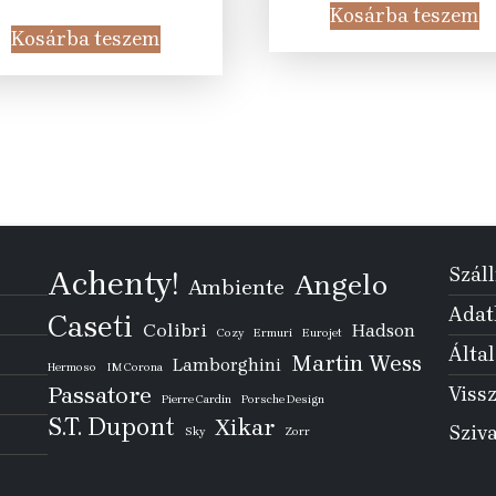
price
price
was:
is
Kosárba teszem
was:
is:
43
2
Kosárba teszem
58
26
155 Ft.
9
275 Ft.
990 Ft.
Száll
Achenty!
Angelo
Ambiente
Adatk
Caseti
Colibri
Hadson
Cozy
Ermuri
Eurojet
Által
Martin Wess
Lamborghini
Hermoso
IM Corona
Passatore
Vissz
Pierre Cardin
Porsche Design
S.T. Dupont
Xikar
Sziv
Sky
Zorr