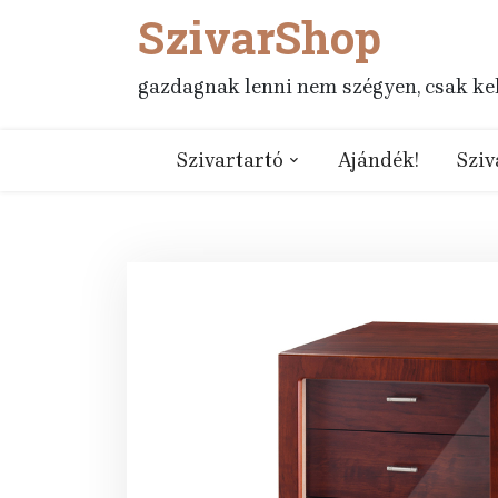
SzivarShop
Skip
to
content
gazdagnak lenni nem szégyen, csak kell
Szivartartó
Ajándék!
Sziv