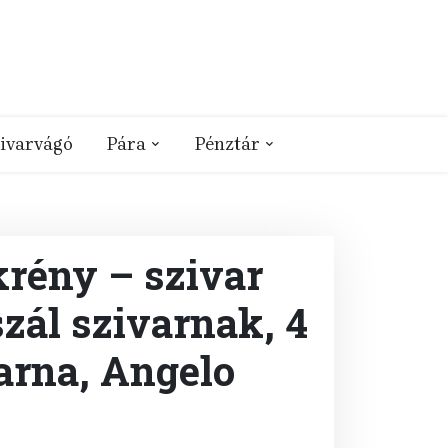
ivarvágó
Pára
Pénztár
rény – szivar
szál szivarnak, 4
arna, Angelo