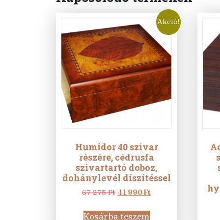
Akció!
Humidor 40 szivar
A
részére, cédrusfa
szivartartó doboz,
dohánylevél díszítéssel
hy
Original
Current
67 275
Ft
41 990
Ft
price
price
was:
is:
Kosárba teszem