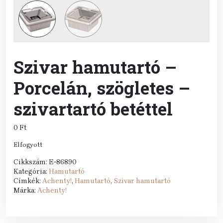
Szivar hamutartó –
Porcelán, szögletes –
szivartartó betéttel
0
Ft
Elfogyott
Cikkszám:
E-86890
Kategória:
Hamutartó
Címkék:
Achenty!
,
Hamutartó
,
Szivar hamutartó
Márka:
Achenty!