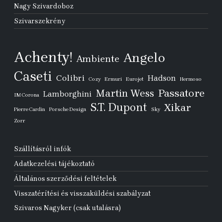
Nagy Szivardoboz
Szivarszekrény
Achenty!
Angelo
Ambiente
Caseti
Colibri
Hadson
Cozy
Ermuri
Eurojet
Hermoso
Passatore
Martin Wess
Lamborghini
IM Corona
S.T. Dupont
Xikar
Pierre Cardin
Porsche Design
Sky
Zorr
Szállításról infók
Adatkezelési tájékoztató
Általános szerződési feltételek
Visszatérítési és visszaküldési szabályzat
Szivaros Nagyker (csak utalásra)