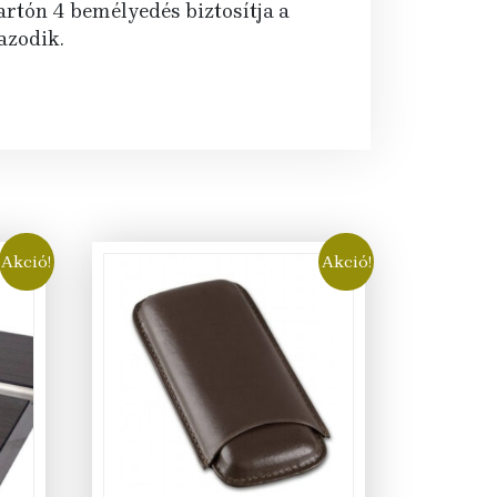
artón 4 bemélyedés biztosítja a
azodik.
Akció!
Akció!