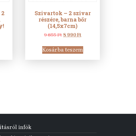
 2
Szivartok – 2 szivar
,
részére, barna bőr
y!
(14,5x7cm)
urrent
Original
Current
9 855
Ft
8 990
Ft
rice
price
price
:
was:
is:
Kosárba teszem
1
9
8
0 Ft.
855 Ft.
990 Ft.
ításról infók