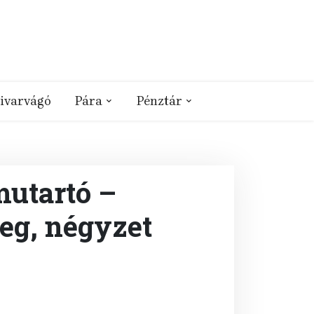
ivarvágó
Pára
Pénztár
mutartó –
eg, négyzet
rent
e