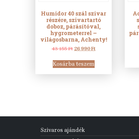
Humidor 40 szál szivar
A
részére, szivartartó
doboz, párásítóval,
hygrometerrel –
pár
világosbarna, Achenty!
Original
Current
43 155
Ft
26 990
Ft
price
price
was:
is:
Kosárba teszem
43
26
155 Ft.
990 Ft.
Szivaros ajándék