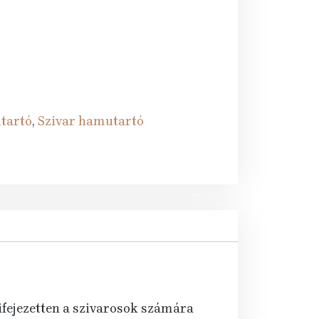
Ft.
tartó
,
Szivar hamutartó
ifejezetten a szivarosok számára