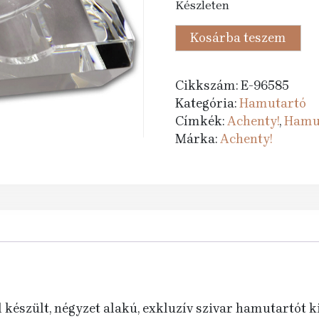
Készleten
was:
is:
29
20
Szivar
Kosárba teszem
205 Ft.
990 
hamutartó
-
Cikkszám:
E-96585
kristályüveg,
Kategória:
Hamutartó
négyzet
Címkék:
Achenty!
,
Hamu
(15x15cm)
Márka:
Achenty!
mennyiség
 készült, négyzet alakú, exkluzív szivar hamutartót k