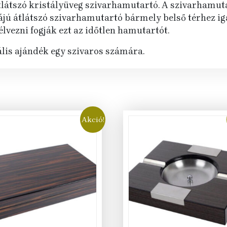
átlátszó kristályüveg szivarhamutartó. A szivarhamut
ájú átlátszó szivarhamutartó bármely belső térhez ig
lvezni fogják ezt az időtlen hamutartót.
lis ajándék egy szivaros számára.
Akció!