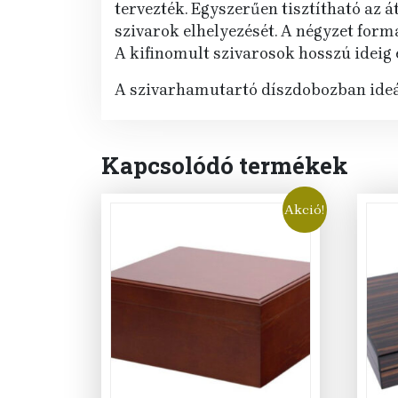
tervezték. Egyszerűen tisztítható az 
szivarok elhelyezését. A négyzet form
A kifinomult szivarosok hosszú ideig é
A szivarhamutartó díszdobozban ideá
Kapcsolódó termékek
Akció!