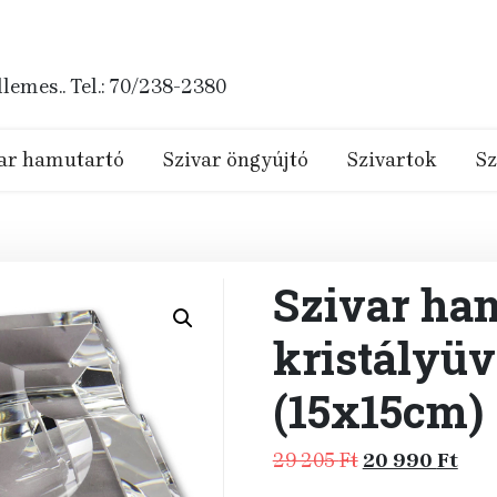
emes.. Tel.: 70/238-2380
ar hamutartó
Szivar öngyújtó
Szivartok
Sz
Szivar ha
kristályüv
(15x15cm)
Original
Cur
29 205
Ft
20 990
Ft
price
pric