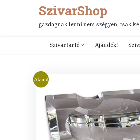
SzivarShop
Skip
to
content
gazdagnak lenni nem szégyen, csak kell
Szivartartó
Ajándék!
Sziv
Akció!