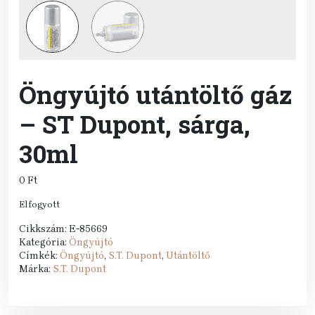
Öngyújtó utántöltő gáz
– ST Dupont, sárga,
30ml
0
Ft
Elfogyott
Cikkszám:
E-85669
Kategória:
Öngyújtó
Címkék:
Öngyújtó
,
S.T. Dupont
,
Utántöltő
Márka:
S.T. Dupont