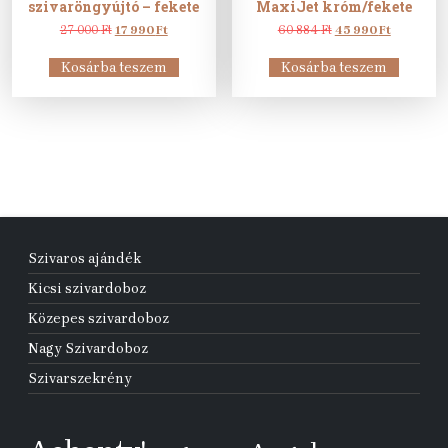
szivaröngyújtó – fekete
MaxiJet króm/fekete
Original
Current
Original
Current
27 000
Ft
17 990
Ft
60 884
Ft
45 990
Ft
price
price
price
price
was:
is:
was:
is:
Kosárba teszem
Kosárba teszem
27
17
60
45
000 Ft.
990 Ft.
884 Ft.
990 Ft.
Szivaros ajándék
Kicsi szivardoboz
Közepes szivardoboz
Nagy Szivardoboz
Szivarszekrény