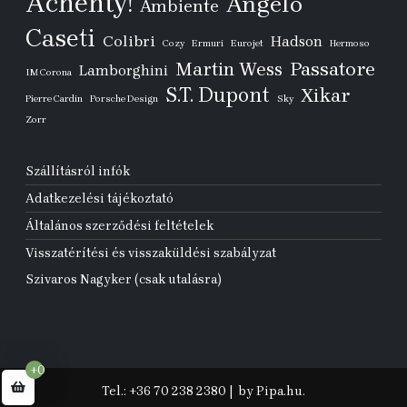
Achenty!
Angelo
Ambiente
Caseti
Colibri
Hadson
Cozy
Ermuri
Eurojet
Hermoso
Passatore
Martin Wess
Lamborghini
IM Corona
S.T. Dupont
Xikar
Pierre Cardin
Porsche Design
Sky
Zorr
Szállításról infók
Adatkezelési tájékoztató
Általános szerződési feltételek
Visszatérítési és visszaküldési szabályzat
Szivaros Nagyker (csak utalásra)
+0
Tel.: +36 70 238 2380
|
by Pipa.hu.