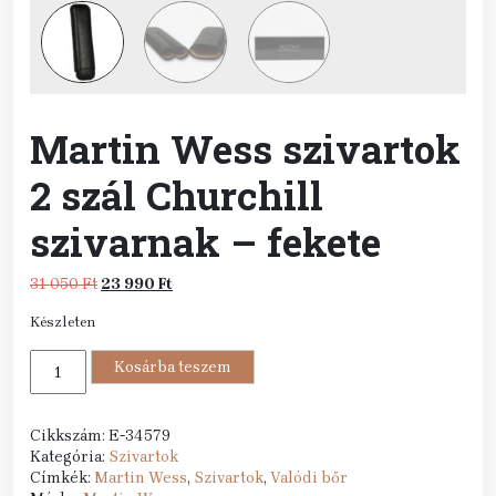
Martin Wess szivartok
2 szál Churchill
szivarnak – fekete
Original
Current
31 050
Ft
23 990
Ft
price
price
Készleten
was:
is:
31
23
Martin
050 Ft.
Kosárba teszem
990 Ft.
Wess
szivartok
2
Cikkszám:
E-34579
szál
Kategória:
Szivartok
Churchill
Címkék:
Martin Wess
,
Szivartok
,
Valódi bőr
szivarnak