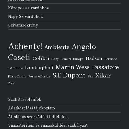
Közepes szivardoboz
Nagy Szivardoboz
Szivarszekrény
Achenty!
Angelo
Ambiente
Caseti
Colibri
Hadson
Cozy
Ermuri
Eurojet
Hermoso
Passatore
Martin Wess
Lamborghini
IM Corona
S.T. Dupont
Xikar
Pierre Cardin
Porsche Design
Sky
Zorr
Szállításról infók
Adatkezelési tájékoztató
Általános szerződési feltételek
Visszatérítési és visszaküldési szabályzat