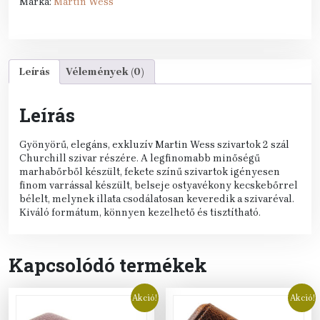
Márka:
Martin Wess
-
fekete
mennyiség
Leírás
Vélemények (0)
Leírás
Gyönyörű, elegáns, exkluzív Martin Wess szivartok 2 szál
Churchill szivar részére. A legfinomabb minőségű
marhabőrből készült, fekete színű szivartok igényesen
finom varrással készült, belseje ostyavékony kecskebőrrel
bélelt, melynek illata csodálatosan keveredik a szivaréval.
Kiváló formátum, könnyen kezelhető és tisztítható.
Kapcsolódó termékek
Akció!
Akció!