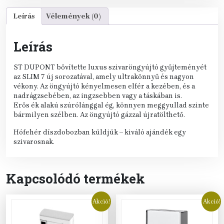
Leírás
Vélemények (0)
Leírás
ST DUPONT bővítette luxus szivaröngyújtó gyűjteményét
az SLIM 7 új sorozatával, amely ultrakönnyű és nagyon
vékony. Az öngyújtó kényelmesen elfér a kezében, és a
nadrágzsebében, az ingzsebben vagy a táskában is.
Erős ék alakú szúrólánggal ég, könnyen meggyullad szinte
bármilyen szélben. Az öngyújtó gázzal újratölthető.
Hófehér díszdobozban küldjük – kiváló ajándék egy
szivarosnak.
Kapcsolódó termékek
Akció!
Akció!