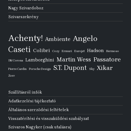
Nagy Szivardoboz
Szivarszekrény
Achenty!
Angelo
Ambiente
Caseti
Colibri
Hadson
Cozy
Ermuri
Eurojet
Hermoso
Passatore
Martin Wess
Lamborghini
IM Corona
S.T. Dupont
Xikar
Pierre Cardin
Porsche Design
Sky
Zorr
Szállításról infók
Adatkezelési tájékoztató
Általános szerződési feltételek
Visszatérítési és visszaküldési szabályzat
Szivaros Nagyker (csak utalásra)