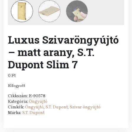
Luxus Szivaröngyújtó
– matt arany, S.T.
Dupont Slim 7
0
Ft
Elfogyott
Cikkszám:
E-90578
Kategória:
Öngyújtó
Címkék:
Öngyújtó
,
S.T. Dupont
,
Szivar öngyújtó
Márka:
S.T. Dupont